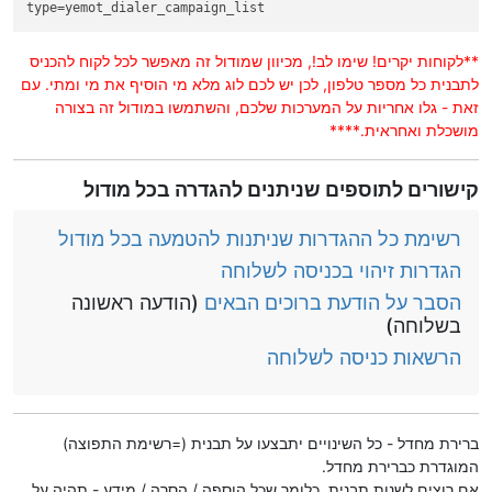
type
=yemot_dialer_campaign_list
**לקוחות יקרים! שימו לב!, מכיוון שמודול זה מאפשר לכל לקוח להכניס
לתבנית כל מספר טלפון, לכן יש לכם לוג מלא מי הוסיף את מי ומתי. עם
זאת - גלו אחריות על המערכות שלכם, והשתמשו במודול זה בצורה
מושכלת ואחראית.****
קישורים לתוספים שניתנים להגדרה בכל מודול
רשימת כל ההגדרות שניתנות להטמעה בכל מודול
הגדרות זיהוי בכניסה לשלוחה
הסבר על הודעת ברוכים הבאים
(הודעה ראשונה
בשלוחה)
הרשאות כניסה לשלוחה
ברירת מחדל - כל השינויים יתבצעו על תבנית (=רשימת התפוצה)
המוגדרת כברירת מחדל.
אם רוצים לשנות תבנית, כלומר שכל הוספה / הסרה / מידע - תהיה על