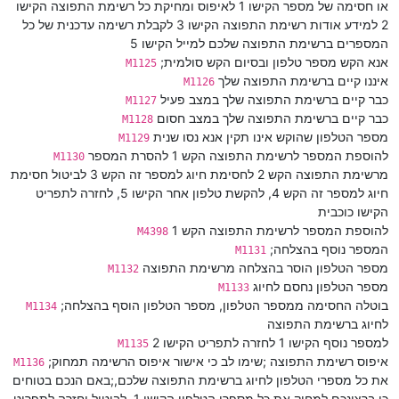
או חסימה של מספר הקישו 1 לאיפוס ומחיקת כל רשימת התפוצה הקישו
2 למידע אודות רשימת התפוצה הקישו 3 לקבלת רשימה עדכנית של כל
המספרים ברשימת התפוצה שלכם למייל הקישו 5
;אנא הקש מספר טלפון ובסיום הקש סולמית
M1125
איננו קיים ברשימת התפוצה שלך
M1126
כבר קיים ברשימת התפוצה שלך במצב פעיל
M1127
כבר קיים ברשימת התפוצה שלך במצב חסום
M1128
מספר הטלפון שהוקש אינו תקין אנא נסו שנית
M1129
להוספת המספר לרשימת התפוצה הקש 1 להסרת המספר
M1130
מרשימת התפוצה הקש 2 לחסימת חיוג למספר זה הקש 3 לביטול חסימת
חיוג למספר זה הקש 4, להקשת טלפון אחר הקישו 5, לחזרה לתפריט
הקישו כוכבית
להוספת המספר לרשימת התפוצה הקש 1
M4398
;המספר נוסף בהצלחה
M1131
מספר הטלפון הוסר בהצלחה מרשימת התפוצה
M1132
מספר הטלפון נחסם לחיוג
M1133
;בוטלה החסימה ממספר הטלפון, מספר הטלפון הוסף בהצלחה
M1134
לחיוג ברשימת התפוצה
למספר נוסף הקישו 1 לחזרה לתפריט הקישו 2
M1135
;איפוס רשימת התפוצה ;שימו לב כי אישור איפוס הרשימה תמחוק
M1136
את כל מספרי הטלפון לחיוג ברשימת התפוצה שלכם,;באם הנכם בטוחים
כי ברצונכם למחוק את כל מספרי הטלפון הקישו 1, לביטול וחזרה לתפריט