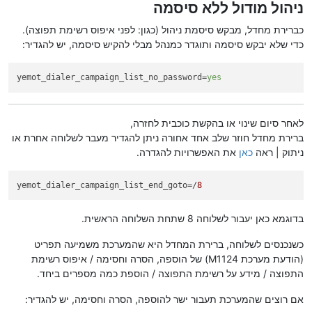
ניהול מודול ללא סיסמה
כברירת מחדל, מבקש סיסמת ניהול (כגון: לפני איפוס רשימת תפוצה).
כדי שלא יבקש סיסמה ותוגדר כמנהל מבלי להקיש סיסמה, יש להגדיר:
yemot_dialer_campaign_list_no_password
=
yes
לאחר סיום שינוי או בהקשת כוכבית לחזרה,
ברירת מחדל חוזר שלב אחד אחורה ניתן להגדיר מעבר לשלוחה אחרת או
ניתוק | ראה
כאן
את האפשרויות להגדרה.
yemot_dialer_campaign_list_end_goto
=/
8
בדוגמא כאן יעבור לשלוחה 8 שתחת השלוחה הראשית.
כשנכנסים לשלוחה, ברירת המחדל היא שהמערכת משמיעה תפריט
(הודעת מערכת M1124) של הוספה, הסרה וחסימה / איפוס רשימת
התפוצה / מידע על רשימת התפוצה / הוספת כמה מספרים ביחד.
אם רוצים שהמערכת תעבור ישר להוספה, הסרה וחסימה, יש להגדיר: