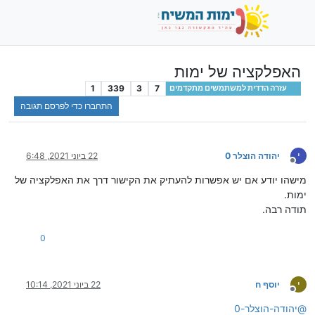
האפלקציה של ימות
1
339
3
7
עזרה הדדית למשתמשים מתקדמים
התחברו כדי לפרסם תגובה
י
יהודה הוצלר 0
22 ביוני 2021, 6:48
מנותק
מישהו יודע אם יש אפשרות להעתיק את הקישור דרך את האפלקציה של
ימות.
תודה רבה.
0
י
יוסף ח
22 ביוני 2021, 10:14
מנותק
@
יהודה-הוצלר-0