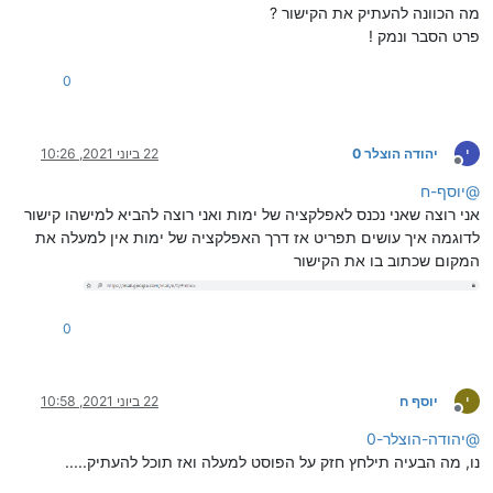
מה הכוונה להעתיק את הקישור ?
פרט הסבר ונמק !
0
י
יהודה הוצלר 0
22 ביוני 2021, 10:26
מנותק
@
יוסף-ח
אני רוצה שאני נכנס לאפלקציה של ימות ואני רוצה להביא למישהו קישור
לדוגמה איך עושים תפריט אז דרך האפלקציה של ימות אין למעלה את
המקום שכתוב בו את הקישור
0
י
יוסף ח
22 ביוני 2021, 10:58
מנותק
@
יהודה-הוצלר-0
נו, מה הבעיה תילחץ חזק על הפוסט למעלה ואז תוכל להעתיק.....