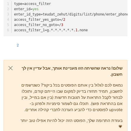
type
=access_filter
enter_id
=
yes
enter_id_type
=teudat_zehut/digits/list/phone/enter_phone_
access_filter_yes_goto
=/
2
access_filter_no_goto
=/
3
access_filter_1
=g.*.*.*.*.*.*.
1
.none
2
שלום! נראה שהשיחה הזו מעניינת אותך, אבל עדיין אין לך
חשבון.
נמאס לכם לגלול בין אותם הפוסטים בכל ביקור? כשנרשמים
לחשבון, תמיד תחזרו בדיוק למקום שבו הייתם קודם, ותוכלו
לבחור לקבל התראות על תגובות חדשות (בין אם במייל, ובין
אם בהתראת פוש). תוכלו גם לשמור סימניות ולפרגן ב-
upvote לפוסטים כדי להביע הערכה לחברי קהילה אחרים.
בעזרת התרומה שלך, הפוסט הזה יכול להיות אפילו טוב יותר
💗