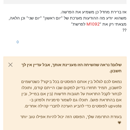
אז ברירת מחדל כן משמיע את הפרשה.
משהוא יודע מה ההודעות מערכת של "יום ראשון" "יום שני" וכן הלאה,
מצאתי רק את "
M1092
לפרשת"
??
0
שלום! נראה שהשיחה הזו מעניינת אותך, אבל עדיין אין לך
חשבון.
נמאס לכם לגלול בין אותם הפוסטים בכל ביקור? כשנרשמים
לחשבון, תמיד תחזרו בדיוק למקום שבו הייתם קודם, ותוכלו
לבחור לקבל התראות על תגובות חדשות (בין אם במייל, ובין
אם בהתראת פוש). תוכלו גם לשמור סימניות ולפרגן ב-
upvote לפוסטים כדי להביע הערכה לחברי קהילה אחרים.
בעזרת התרומה שלך, הפוסט הזה יכול להיות אפילו טוב יותר
💗