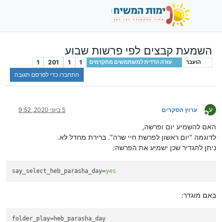
השמעת קבצים לפי פרשות שבוע
1
201
1
1
הועבר
עזרה הדדית למשתמשים מתקדמים
התחברו כדי לפרסם תגובה
ע
ערוץ הסקרים
5 ביוני 2020, 9:52
מנותק
האם להשמיע יום ופרשה,
לדוגמה "יום ראשון לפרשת חיי שרה". ברירת מחדל לא.
ניתן להגדיר שכן ישמיע את הפרשה:
say_select_heb_parasha_day
=
yes
באם מוגדר:
folder_play
=heb_parasha_day