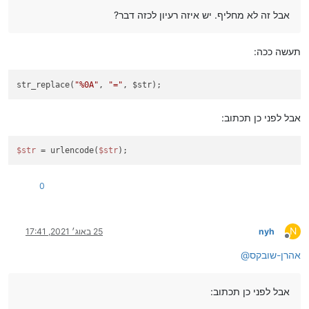
אבל זה לא מחליף. יש איזה רעיון לכזה דבר?
תעשה ככה:
str_replace(
"%0A"
,
"="
, $str);
אבל לפני כן תכתוב:
$str
= urlencode(
$str
);
0
N
nyh
25 באוג׳ 2021, 17:41
מנותק
אהרן-שובקס
@
אבל לפני כן תכתוב: