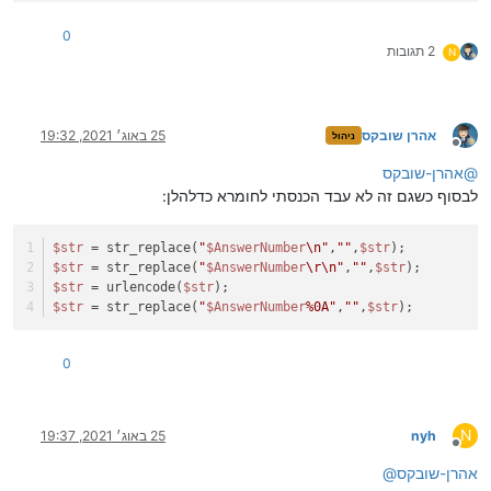
0
2 תגובות
N
אהרן שובקס
25 באוג׳ 2021, 19:32
ניהול
מנותק
@
אהרן-שובקס
לבסוף כשגם זה לא עבד הכנסתי לחומרא כדלהלן:
$str
 = str_replace(
"
$AnswerNumber
\n"
,
""
,
$str
);
$str
 = str_replace(
"
$AnswerNumber
\r\n"
,
""
,
$str
);
$str
 = urlencode(
$str
);
$str
 = str_replace(
"
$AnswerNumber
%0A"
,
""
,
$str
);
0
N
nyh
25 באוג׳ 2021, 19:37
מנותק
אהרן-שובקס
@