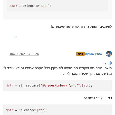
$str
= urlencode(
$str
);
לפעמים הפונקציה הזאת עושה שיבושים!
0
אהרן שובקס
25 באוג׳ 2021, 19:20
ניהול
מנותק
nyh
@
משהו מוזר מה שקורה פה משהו לא תקין בכל מקרה עכשיו זה לא עובד לי
מה שכתבתי לך עכשיו עובד לי רק:
$str
=
 str_replace(
"$AnswerNumber
\r
\n
"
,
""
,
$str
כמובן לפני השורה:
$str
= urlencode(
$str
);