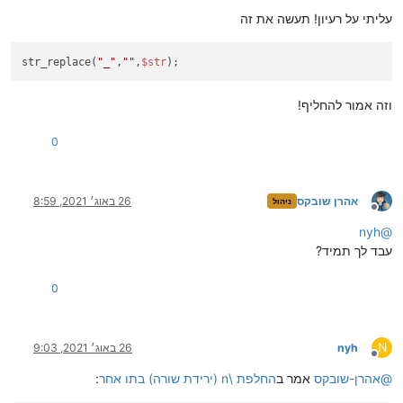
עליתי על רעיון! תעשה את זה
str_replace(
"_"
,
""
,
$str
);
וזה אמור להחליף!
0
אהרן שובקס
26 באוג׳ 2021, 8:59
ניהול
מנותק
nyh
@
עבד לך תמיד?
0
N
nyh
26 באוג׳ 2021, 9:03
מנותק
@
אהרן-שובקס
אמר ב
החלפת \n (ירידת שורה) בתו אחר
: