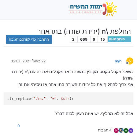
החלפת \n (ירידת שורה) בתו אחר
15
6
669
2
התחברו כדי לפרסם תגובה
פורום PHP
N
nyh
22 באוג׳ 2021, 12:01
מנותק
כשאני מקבל טקסט מקובץ במערכת אז מקבלים את זה עם \n (ירידת
שורה)
אני צריך להחליף את כל ירידות השורה בתו אחר אז ניסיתי את זה
str_replace(
".
\n
."
, 
"="
, 
$str
אבל זה לא מחליף. יש איזה רעיון לכזה דבר?
0
4 תגובות
מ
א
H