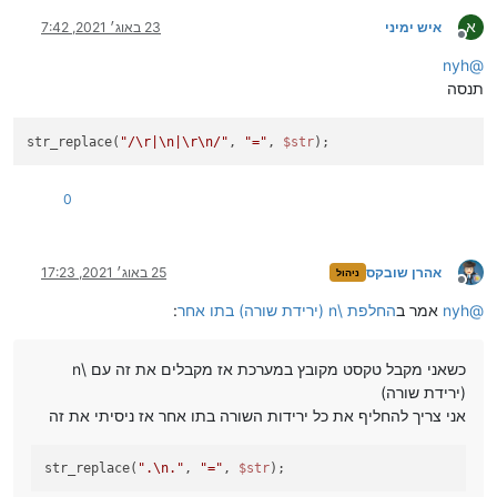
א
איש ימיני
23 באוג׳ 2021, 7:42
מנותק
nyh
@
תנסה
str_replace(
"/
\r
|
\n
|
\r
\n
/"
, 
"="
, 
$str
0
אהרן שובקס
25 באוג׳ 2021, 17:23
ניהול
מנותק
@
nyh
אמר ב
החלפת \n (ירידת שורה) בתו אחר
:
כשאני מקבל טקסט מקובץ במערכת אז מקבלים את זה עם \n
(ירידת שורה)
אני צריך להחליף את כל ירידות השורה בתו אחר אז ניסיתי את זה
str_replace(
".
\n
."
, 
"="
, 
$str