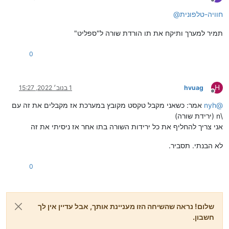
מנותק
חוויה-טלפונית
@
תמיר למערך ותיקח את תו הורדת שורה ל"ספליט"
0
H
hvuag
1 בנוב׳ 2022, 15:27
מנותק
@
nyh
אמר: כשאני מקבל טקסט מקובץ במערכת אז מקבלים את זה עם
\n (ירידת שורה)
אני צריך להחליף את כל ירידות השורה בתו אחר אז ניסיתי את זה
לא הבנתי. תסביר.
0
שלום! נראה שהשיחה הזו מעניינת אותך, אבל עדיין אין לך
חשבון.