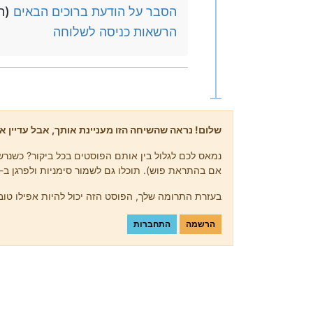
הסבר על הודעת ברוכים הבאים
(הו
הרשאות כניסה לשלוחה
שלום! נראה שהשיחה הזו מעניינת אותך, אבל עדיין אי
נמאס לכם לגלול בין אותם הפוסטים בכל ביקור? כשנרשמ
אם בהתראת פוש). תוכלו גם לשמור סימניות ולפרגן ב-upvote לפוסטים כדי להביע הערכה לחברי קהילה אחרים.
בעזרת התרומה שלך, הפוסט הזה יכול להיות אפילו טוב 
הרשמה
התחברות