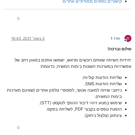
קישורים נוספים ממודולים אחרים
0
ח
חדר 1
3 באוק׳ 2021, 16:43
מנותק
שלום וברכה!
יחידות השיחה שאתם רוכשים מראש, ישמשו אתכם במגוון רחב של
אפשרויות במערכות השונות בימות המשיח, כדוגמת:
שליחת הודעות קוליות.
שליחת הודעות SMS.
ניתובי שיחה למענה אנושי, למספרי טלפון אחרים (שאינם מערכות
בימות המשיח).
שימוש במנוע זיהוי דיבור ההופך לטקסט (STT).
הזמנת טפסים בקבצי PDF, לשליחה בפקס.
צינתוק (צלצול ניתוק).
0