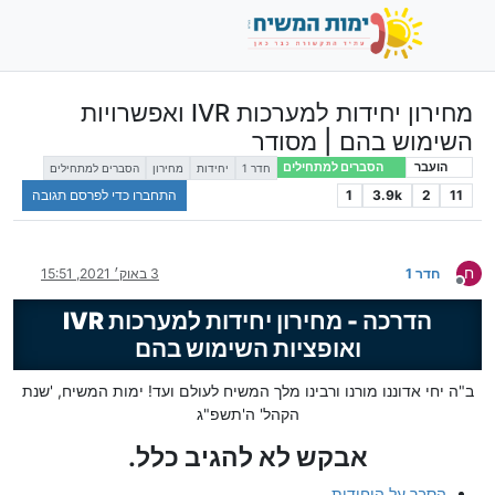
מחירון יחידות למערכות IVR ואפשרויות
השימוש בהם | מסודר
הועבר
הסברים למתחילים
חדר 1
יחידות
מחירון
הסברים למתחילים
11
2
3.9k
1
התחברו כדי לפרסם תגובה
ח
חדר 1
3 באוק׳ 2021, 15:51
מנותק
הדרכה - מחירון יחידות למערכות IVR
ואופציות השימוש בהם
ב"ה יחי אדוננו מורנו ורבינו מלך המשיח לעולם ועד! ימות המשיח, 'שנת
הקהל' ה'תשפ"ג
אבקש לא להגיב כלל.
הסבר על היחידות