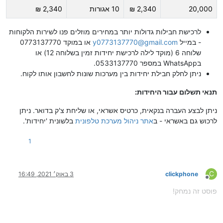
20,000
2,340 ₪
10 אגורות
2,340 ₪
לרכישת חבילות גדולות יותר במחירים מוזלים פנו לשירות הלקוחות
- במייל
y0773137770@gmail.com
או במוקד 0773137770
שלוחה 6 (מוקד לילה לרכישת יחידות זמין בשלוחה 12) או
ב‪WhatsApp‬ במספר 0533137770.
ניתן לחלק חבילת יחידות בין מערכות שונות לחשבון אותו לקוח.
תנאי תשלום עבור היחידות:
ניתן לבצע העברה בנקאית, כרטיס אשראי, או שליחת צ'ק בדואר. ניתן
לרכוש גם באשראי - ב
אתר ניהול מערכת טלפונית
בלשונית 'יחידות'.
1
C
clickphone
3 באוק׳ 2021, 16:49
מנותק
פוסט זה נמחק!