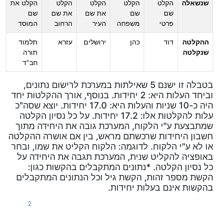
שנשאלה
הקלט
הקלט
הקלט
הקלט
הקלט את
שם
שם
את שם
את שם
שם
פרטי
משפחה
העיר
הרחוב
המוסד
ההקלטה
דוד
כהן
ירושלים
עזרא
תלמוד
שנקלטה
תורה
חב"ד
בטבלה זו ישנם 5 שאילתות במערכת לרישום נתונים,
וביחד העלות היא: 2 יחידות. בנוסף, אורך ההקלטות יחד
היה כ-10 שניות והעלות היא: 17.0 יחידות. יוצא שסה"כ
עלות להקלטות אלו: 17.2 יחידות. על כל נסיון הקלטה
שמתבצעת ע"י הלקוח, המערכת גובה את היחידה מתוך
חשבון היחידות שרכשתם מראש, בין אם אושרה ההקלטה
או לא ע"י הלקוח. לדוגמה: הלקוח הקליט את שמו, ובחר
באופציה להקליט שנית, המערכת תגבה את היחידה על
כל נסיון הקלטה. *נתונים המתקבלים בהקשות כגון:
הקשת מספר זהות, הקשת גיל וכל הנתונים המתקבלים
בהקשות אינם בעלות יחידות.
2