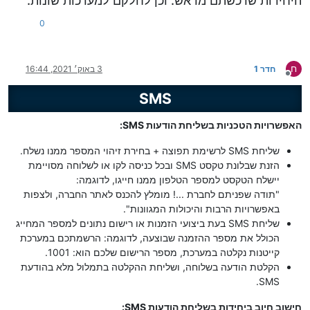
היחידות שרכשתם מראש. וכן לחלקם למערכות שונות.
0
ח
חדר 1
3 באוק׳ 2021, 16:44
מנותק
SMS
האפשרויות הטכניות בשליחת הודעות SMS:
שליחת SMS לרשימת תפוצה + בחירת זיהוי המספר ממנו נשלח.
הזנת שבלונת טקסט SMS ובכל כניסה לקו או לשלוחה מסויימת
יישלח הטקסט למספר הטלפון ממנו חייגו, לדוגמה:
"תודה שפניתם לחברת ...! מומלץ להכנס לאתר החברה, ולצפות
באפשרויות הרבות והיכולות המגוונות".
שליחת SMS בעת ביצועי הזמנות או רישום נתונים למספר המחייג
הכולל את מספר ההזמנה שבוצעה, לדוגמה: הרשמתכם במערכת
קייטנות נקלטה במערכת, מספר הרישום שלכם הוא: 1001.
הקלטת הודעה בשלוחה, ושליחת ההקלטה בתמלול מלא בהודעת
SMS.
חישוב חיוב ביחידות בשליחת הודעות SMS: