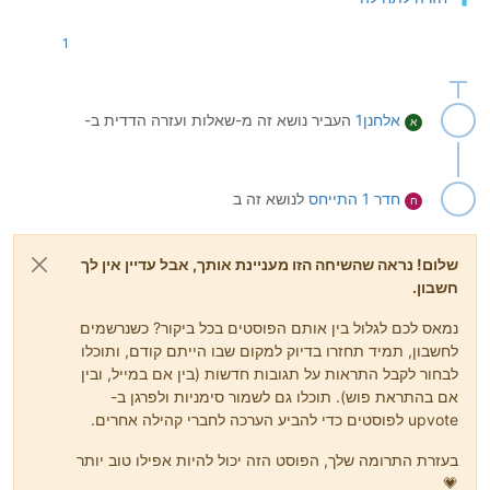
1
אלחנן1
העביר נושא זה מ-שאלות ועזרה הדדית ב-
א
חדר 1
התייחס
לנושא זה ב
ח
שלום! נראה שהשיחה הזו מעניינת אותך, אבל עדיין אין לך
חשבון.
נמאס לכם לגלול בין אותם הפוסטים בכל ביקור? כשנרשמים
לחשבון, תמיד תחזרו בדיוק למקום שבו הייתם קודם, ותוכלו
לבחור לקבל התראות על תגובות חדשות (בין אם במייל, ובין
אם בהתראת פוש). תוכלו גם לשמור סימניות ולפרגן ב-
upvote לפוסטים כדי להביע הערכה לחברי קהילה אחרים.
בעזרת התרומה שלך, הפוסט הזה יכול להיות אפילו טוב יותר
💗