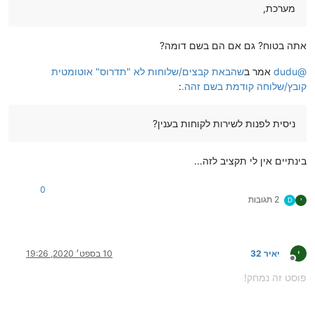
מערכת,
אתה בטוח? גם אם הם בשם דומה?
@
dudu
אמר ב
שהבאת קבצים/שלוחות לא "תדרוס" אוטומטית
קובץ/שלוחה קודמת בשם זהה.
:
ניסית לפנות לשירות לקוחות בענין?
בינתיים אין לי תקציב לזה...
0
2 תגובות
י
D
י
יאיר 32
10 בספט׳ 2020, 19:26
מנותק
פוסט זה נמחק!