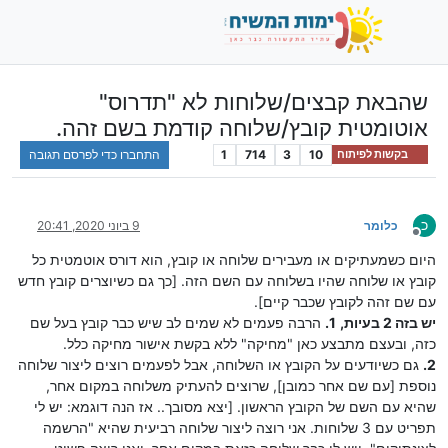
שהבאת קבצים/שלוחות לא "תדרוס"
אוטומטית קובץ/שלוחה קודמת בשם זהה.
10
3
714
1
התחברו כדי לפרסם תגובה
בקשות לפיתוח
כ
כלומר
9 ביוני 2020, 20:41
מנותק
היום כשמעתיקים או מעבירים שלוחה או קובץ, הוא דורס אוטמטית כל
קובץ או שלוחה שהיו בשלוחה עם השם הזה. [כך גם כשיוצרים קובץ חדש
עם שם זהה לקובץ שכבר קיים].
יש בזה 2 בעיות,
1.
הרבה פעמים לא שמים לב שיש כבר קובץ בעל שם
כזה, ובעצם מתבצע כאן "מחיקה" ללא בקשת אישור מחיקה כלל.
2.
גם כשיודעים על הקובץ או השלוחה, אבל לפעמים רוצים ליצור שלוחה
נוספת [עם שם אחר כמובן], שרוצים להעתיק משלוחה במקום אחר,
שהיא עם השם של הקובץ הראשון. [יצא מסובך.. אז הנה דוגמא: יש לי
תפריט עם 3 שלוחות. אני רוצה ליצור שלוחה רביעית שהיא "הרשמה