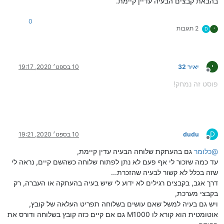
בהבאת קבצים הבעיה עדיין קיימת.
0
2 תגובות
י
D
י
יאיר 32
10 בספט׳ 2020, 19:17
מנותק
פוסט זה נמחק!
D
dudu
10 בספט׳ 2020, 19:21
מנותק
@
כלומר
גם בהעתקת שלוחה הבעיה עדין קיימת,
עד כמה שזכור לי אף פעם לא נתן לפתוח שלוחה כשהשם קיים, נראה לי
שזה בכלל לא קשור לבעיה שהזכרת...
דרך אגב, בקבצים רגילים לא ידוע לי שיש בעיה בהעתקה או העברה, רק
בקבצי מערכת,
ויש גם בעיה למשל שאם עושים בשלוחה תפריט העלאה של קובץ,
אוטומטית הוא קורא לו M1000 גם אם קיים כזה קובץ בשלוחה ודורס את