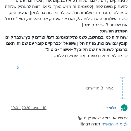
לצינתוקים", ויש לי כבר שלוחה כזאת במקום אחר, ואני רוצה פשוט
להעתיק משם לפה, [לפעמים זה ממש נצרך, כי אני רוצה להעתיק שלוחה
שמכילה בתוכה תתי שלוחות וכו', שכולם נצרכות גם לכאן] הבעיה היא,
ששם השלוחה היא בשלוחה 3, ואם אני אעתיק את השלוחה, הוא "ידרוס"
את שלוחה 3 שכבר קיימת].
הפתרון הפשוט:
שזה יהיה כמו במחשב, כשמעתיקים/מעבירים/יוצרים קובץ שכבר קיים
קובץ עם שם כזה, נפתח חלון ששואל "כבר קיים קובץ עם שם זה, האם
ברצונך לשנות את שם הקובץ? -אישור -ביטול"
כך גם לא ימחקו בטעות, וגם יעתיקו בקלות.
5
אחרי 3 חודשים
כ
כלומר
10 בספט׳ 2020, 19:01
מנותק
עכשיו אני רואה שהעניין תוקן!
@
ימות-המשיח
תודה רבה!!!