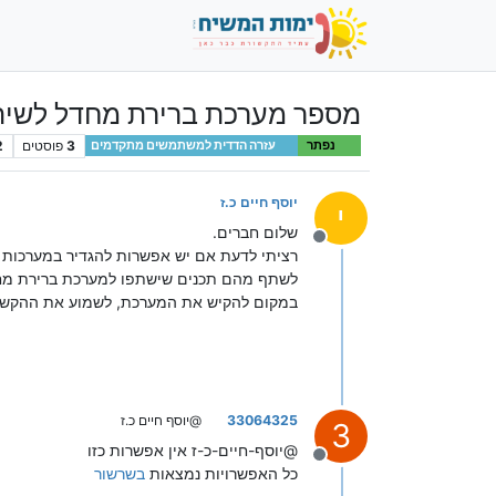
מספר מערכת ברירת מחדל לשיתו
3
פוסטים
2
נפתר
עזרה הדדית למשתמשים מתקדמים
יוסף חיים כ.ז
י
שלום חברים.
מנותק
רציתי לדעת אם יש אפשרות להגדיר במערכות ש
לשתף מהם תכנים שישתפו למערכת ברירת מח
במקום להקיש את המערכת, לשמוע את ההקשה 
33064325
@יוסף חיים כ.ז
3
@יוסף-חיים-כ-ז אין אפשרות כזו
מנותק
כל האפשרויות נמצאות
בשרשור