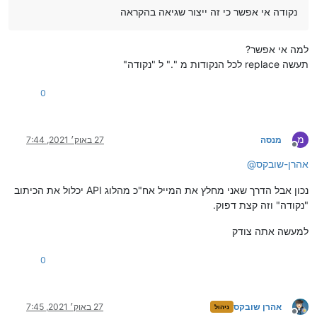
נקודה אי אפשר כי זה ייצור שגיאה בהקראה
למה אי אפשר?
תעשה replace לכל הנקודות מ "." ל "נקודה"
0
מ
מנסה
27 באוק׳ 2021, 7:44
מנותק
אהרן-שובקס
@
נכון אבל הדרך שאני מחלץ את המייל אח"כ מהלוג API יכלול את הכיתוב
"נקודה" וזה קצת דפוק.
למעשה אתה צודק
0
אהרן שובקס
27 באוק׳ 2021, 7:45
ניהול
מנותק