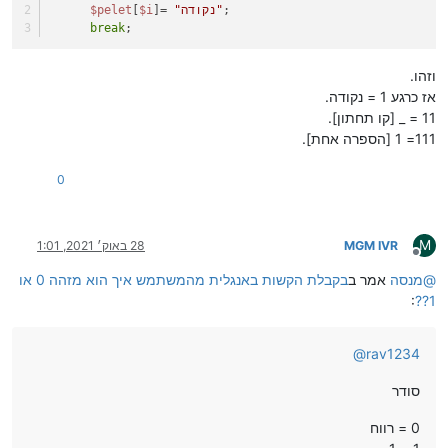
;
"נקודה"
]= 
$i
[
$pelet
break
;
וזהו.
אז כרגע 1 = נקודה.
11 = _ [קו תחתון].
111= 1 [הספרה אחת].
0
M
MGM IVR
28 באוק׳ 2021, 1:01
מנותק
@
מנסה
אמר ב
בקבלת הקשות באנגלית מהמשתמש איך הוא מזהה 0 או
:
1??
@
rav1234
סודר
0 = רווח