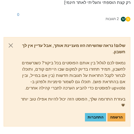
רק קצת הוספתי והעליתי לאתר חינמי]
0
2 תגובות
M
N
שלום! נראה שהשיחה הזו מעניינת אותך, אבל עדיין אין לך
חשבון.
נמאס לכם לגלול בין אותם הפוסטים בכל ביקור? כשנרשמים
לחשבון, תמיד תחזרו בדיוק למקום שבו הייתם קודם, ותוכלו
לבחור לקבל התראות על תגובות חדשות (בין אם במייל, ובין
אם בהתראת פוש). תוכלו גם לשמור סימניות ולפרגן ב-
upvote לפוסטים כדי להביע הערכה לחברי קהילה אחרים.
בעזרת התרומה שלך, הפוסט הזה יכול להיות אפילו טוב יותר
💗
הרשמה
התחברות