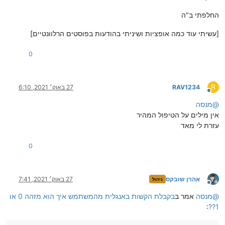
החלפתי ב"ה
[עשיתי עוד כמה אופציות ושיניתי בהודעות בפוסטים הרלוונטיים]
0
R
RAV1234
27 באוק׳ 2021, 6:10
מנותק
@
מנסה
אין מילים על הטיפול המהיר
עזרת לי מאד
0
אהרן שובקס
27 באוק׳ 2021, 7:41
ניהול
מנותק
@
מנסה
אמר ב
בקבלת הקשות באנגלית מהמשתמש איך הוא מזהה 0 או
:
1??