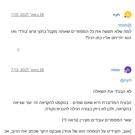
N
nyh
28 באוק׳ 2021, 7:10
מנותק
@
מנסה
למה שלא תעשה את כל המספרים שאתה מקבל בתוך גרש 'בודד' ואז
הוא יתייחס אליו כתו רגיל?
0
מ
מנסה
28 באוק׳ 2021, 7:13
מנותק
@
nyh
לא הבנתי את השאלה
הבעיה המדוברת היא שאם שמים
בטקסט להקראה זה יוצר שגיאה
.
בהקראה, ולכן לא ניתן בצורה רגילה להכניס נקודה.
שאר המספרים עובדים מצויין [נראה לי]
[אגב, הקרדיט על הנוסחה הוא של אהרן שובקס היקר שכתב את הרוב, אני