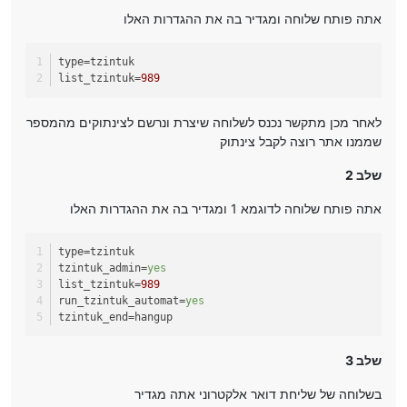
אתה פותח שלוחה ומגדיר בה את ההגדרות האלו
type
=tzintuk
list_tzintuk
=
989
לאחר מכן מתקשר נכנס לשלוחה שיצרת ונרשם לצינתוקים מהמספר
שממנו אתר רוצה לקבל צינתוק
שלב 2
אתה פותח שלוחה לדוגמא 1 ומגדיר בה את ההגדרות האלו
type
=tzintuk
tzintuk_admin
=
yes
list_tzintuk
=
989
run_tzintuk_automat
=
yes
tzintuk_end
=hangup
שלב 3
בשלוחה של שליחת דואר אלקטרוני אתה מגדיר