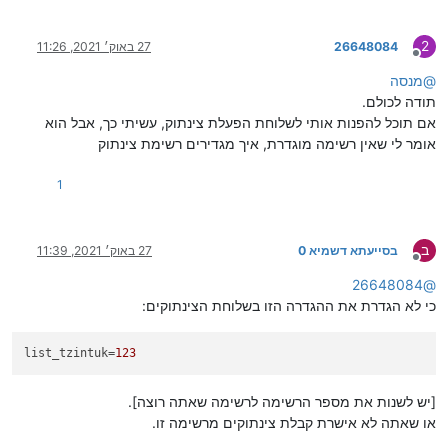
2
26648084
27 באוק׳ 2021, 11:26
מנותק
@
מנסה
תודה לכולם.
אם תוכל להפנות אותי לשלוחת הפעלת צינתוק, עשיתי כך, אבל הוא
אומר לי שאין רשימה מוגדרת, איך מגדירים רשימת צינתוק
1
ב
בסייעתא דשמיא 0
27 באוק׳ 2021, 11:39
מנותק
26648084
@
כי לא הגדרת את ההגדרה הזו בשלוחת הצינתוקים:
list_tzintuk
=
123
[יש לשנות את מספר הרשימה לרשימה שאתה רוצה].
או שאתה לא אישרת קבלת צינתוקים מרשימה זו.