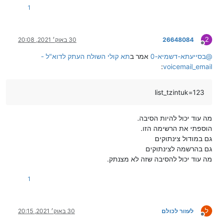
1
2
26648084
30 באוק׳ 2021, 20:08
מנותק
@
בסייעתא-דשמיא-0
אמר ב
תא קולי השולח העתק לדוא"ל -
:
voicemail_email
list_tzintuk=123
מה עוד יכול להיות הסיבה.
הוספתי את הרשימה הזו.
גם במודול צינתוקים
גם בהרשמה לצינתוקים
מה עוד יכול להסיבה שזה לא מצנתק.
1
ל
לעזור לכולם
30 באוק׳ 2021, 20:15
מנותק