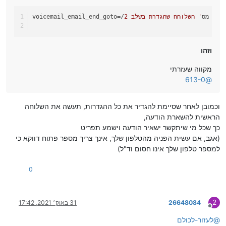
אן את מס
' השלוחה שהגדרת בשלב 2
voicemail_email_end_goto
וזהו
מקווה שעזרתי
613-0
@
וכמובן לאחר שסיימת להגדיר את כל ההגדרות, תעשה את השלוחה
הראשית להשארת הודעה,
כך שכל מי שיתקשר ישאיר הודעה וישמע תפריט
(אגב, אם עשית הפניה מהטלפון שלך, אינך צריך מספר פתוח דווקא כי
למספר טלפון שלך אינו חסום וד"ל)
0
2
26648084
31 באוק׳ 2021, 17:42
מנותק
@
לעזור-לכולם