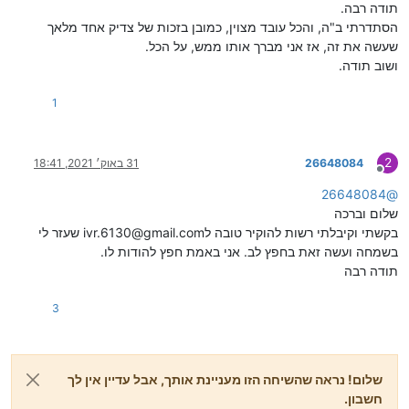
תודה רבה.
הסתדרתי ב"ה, והכל עובד מצוין, כמובן בזכות של צדיק אחד מלאך
שעשה את זה, אז אני מברך אותו ממש, על הכל.
ושוב תודה.
1
2
26648084
31 באוק׳ 2021, 18:41
מנותק
26648084
@
שלום וברכה
בקשתי וקיבלתי רשות להוקיר טובה לivr.6130@gmail.com שעזר לי
בשמחה ועשה זאת בחפץ לב. אני באמת חפץ להודות לו.
תודה רבה
3
שלום! נראה שהשיחה הזו מעניינת אותך, אבל עדיין אין לך
חשבון.