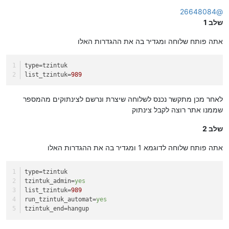
מנותק
26648084
@
שלב 1
אתה פותח שלוחה ומגדיר בה את ההגדרות האלו
type
=tzintuk
list_tzintuk
=
989
לאחר מכן מתקשר נכנס לשלוחה שיצרת ונרשם לצינתוקים מהמספר
שממנו אתר רוצה לקבל צינתוק
שלב 2
אתה פותח שלוחה לדוגמא 1 ומגדיר בה את ההגדרות האלו
type
=tzintuk
tzintuk_admin
=
yes
list_tzintuk
=
989
run_tzintuk_automat
=
yes
tzintuk_end
=hangup