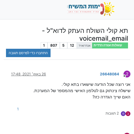
תא קולי השולח העתק לדוא"ל -
voicemail_email
1
807
5
12
שאלות ועזרה הדדית
אנדרואיד
התחברו כדי לפרסם תגובה
2
26648084
26 באוק׳ 2021, 17:48
מנותק
אני רוצה שכל הודעה שישארו בתא קולי.
שישלח צינתוק גם לטלפון האישי מהמספר של המערכת.
האם שייך הגדרה כזו?
1
2 תגובות
ב
מ