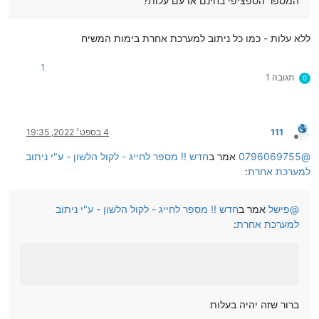
המספר הספציפי בחינם או עם עלות?
ללא עלות - כמו כל ניתוב למערכת אחרת בימות המשיח
1
תגובה 1
0
111
4 בספט׳ 2022, 19:35
מנותק
@
0796069755
אמר ב
חדש !! מספר לחייג - לקול הלשון - ע"י ניתוב
למערכת אחרת
:
@
פישל
אמר ב
חדש !! מספר לחייג - לקול הלשון - ע"י ניתוב
למערכת אחרת
:
ברור שזה יהיה בעלות