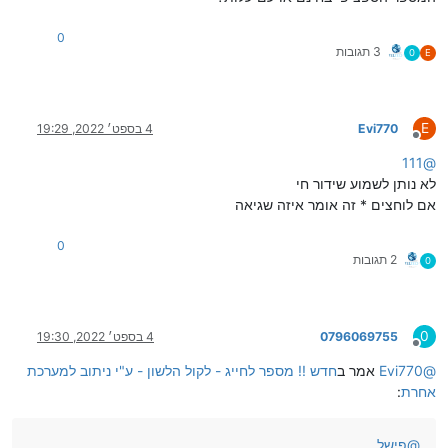
0
3 תגובות
0
E
E
Evi770
4 בספט׳ 2022, 19:29
מנותק
111
@
לא נותן לשמוע שידור חי
אם לוחצים * זה אומר איזה שגיאה
0
2 תגובות
0
0
0796069755
4 בספט׳ 2022, 19:30
מנותק
@
Evi770
אמר ב
חדש !! מספר לחייג - לקול הלשון - ע"י ניתוב למערכת
אחרת
:
@
פישל