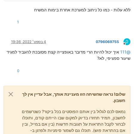
ללא עלות - כמו כל ניתוב למערכת אחרת בימות המשיח
1
0
0796069755
4 בספט׳ 2022, 19:36
מנותק
@
111
איך יכול להיות הרי מדובר באופצייה קצת מסובכת להעביר למגיד
שיעור ספציפי, לא?
0
שלום! נראה שהשיחה הזו מעניינת אותך, אבל עדיין אין לך
חשבון.
נמאס לכם לגלול בין אותם הפוסטים בכל ביקור? כשנרשמים
לחשבון, תמיד תחזרו בדיוק למקום שבו הייתם קודם, ותוכלו
לבחור לקבל התראות על תגובות חדשות (בין אם במייל, ובין
אם בהתראת פוש). תוכלו גם לשמור סימניות ולפרגן ב-