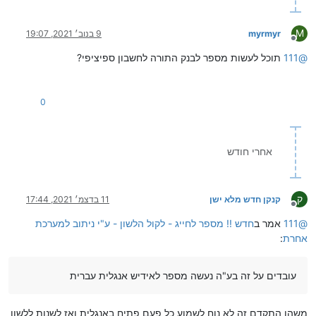
M
myrmyr
9 בנוב׳ 2021, 19:07
מנותק
@
111
תוכל לעשות מספר לבנק התורה לחשבון ספיציפי?
0
אחרי חודש
ק
קנקן חדש מלא ישן
11 בדצמ׳ 2021, 17:44
מנותק
@
111
אמר ב
חדש !! מספר לחייג - לקול הלשון - ע"י ניתוב למערכת
אחרת
:
עובדים על זה בע"ה נעשה מספר לאידיש אנגלית עברית
משהו התקדם זה לא נוח לשמוע כל פעם פתיח באנגלית ואז לשנות ללשון