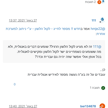
2 תגובות
B
111
27 באוק׳ 2021, 13:37
מנותק
@
hmje22
אמר ב
חדש !! מספר לחייג - לקול הלשון - ע"י ניתוב למערכת
אחרת
:
@
111
זה לא מגיע לקול הלשון הרגיל? שומעים דברים באנגלית, ולא
מה ששומעים כשמחייגים ישר לקול הלשון ומקישים לאנגלית.
בכל אופן אולי אפשר שזה יהיה גם עברית וכדו'?
כן ,
עובדים על זה בע"ה נעשה מספר לאידיש אנגלית עברית
0
תגובה 1
ק
B
ber134678
27 באוק׳ 2021, 13:40