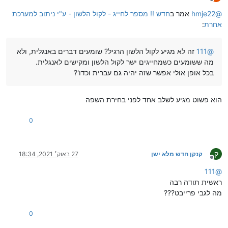
מנותק
@
hmje22
אמר ב
חדש !! מספר לחייג - לקול הלשון - ע"י ניתוב למערכת
אחרת
:
@
111
זה לא מגיע לקול הלשון הרגיל? שומעים דברים באנגלית, ולא
מה ששומעים כשמחייגים ישר לקול הלשון ומקישים לאנגלית.
בכל אופן אולי אפשר שזה יהיה גם עברית וכדו'?
הוא פשוט מגיע לשלב אחד לפני בחירת השפה
0
ק
קנקן חדש מלא ישן
27 באוק׳ 2021, 18:34
מנותק
111
@
ראשית תודה רבה
מה לגבי פרייבט???
0