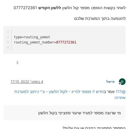
לאחר בקשות הוספנו מספר קול הלשון
ללשון הקודש
0777272361
להטמעה בתוך המערכת שלכם
type
=routing_yemot
routing_yemot_number
=
0777272361
2
פ
פישל
4 בספט׳ 2022, 17:15
מנותק
@
111
אמר ב
חדש !! מספר לחייג - לקול הלשון - ע"י ניתוב למערכת
אחרת
:
מי שרוצה מספר למגיד שיעור ספציפי בקול הלשון
המספר הספציפי בחינם או עם עלות?