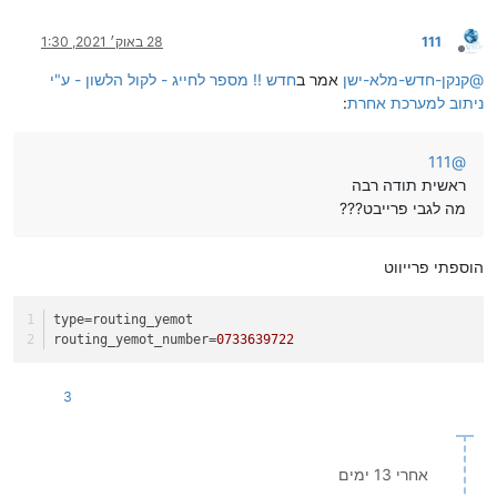
111
28 באוק׳ 2021, 1:30
מנותק
@
קנקן-חדש-מלא-ישן
אמר ב
חדש !! מספר לחייג - לקול הלשון - ע"י
ניתוב למערכת אחרת
:
111
@
ראשית תודה רבה
מה לגבי פרייבט???
הוספתי פרייווט
type
=routing_yemot
routing_yemot_number
=
0733639722
3
אחרי 13 ימים