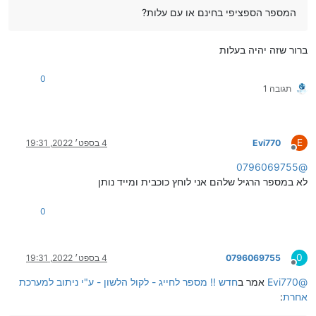
המספר הספציפי בחינם או עם עלות?
ברור שזה יהיה בעלות
0
תגובה 1
E
Evi770
4 בספט׳ 2022, 19:31
מנותק
0796069755
@
לא במספר הרגיל שלהם אני לוחץ כוכבית ומייד נותן
0
0
0796069755
4 בספט׳ 2022, 19:31
מנותק
@
Evi770
אמר ב
חדש !! מספר לחייג - לקול הלשון - ע"י ניתוב למערכת
אחרת
: