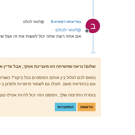
בסייעתא דשמיא 0
@לעזור לכולם
ב
@
לעזור-לכולם
מנותק
אם אתה רוצה אתה יכול לעשות את זה אצל שי
שלום! נראה שהשיחה הזו מעניינת אותך, אבל עדיין אי
נמאס לכם לגלול בין אותם הפוסטים בכל ביקור? כשנרשמ
אם בהתראת פוש). תוכלו גם לשמור סימניות ולפרגן ב-upvote לפוסטים כדי להביע הערכה לחברי קהילה אחרים.
בעזרת התרומה שלך, הפוסט הזה יכול להיות אפילו טוב 
הרשמה
התחברות