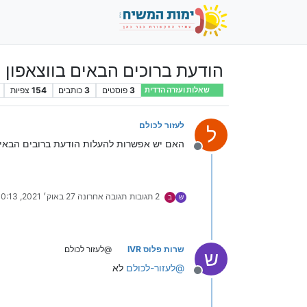
הודעת ברוכים הבאים בווצאפון
3
פוסטים
3
כותבים
154
צפיות
שאלות ועזרה הדדית
לעזור לכולם
ל
האם יש אפשרות להעלות הודעת ברובים הבאים (M1000) דרך המ
מנותק
2 תגובות
תגובה אחרונה
27 באוק׳ 2021, 10:13
ש
ב
שרות פלוס IVR
@לעזור לכולם
ש
@
לעזור-לכולם
לא
מנותק