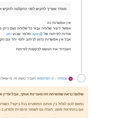
מוגדר שצריך להקיש לפני ההקלטה להקיש 
אין אפשרות כזו
אפשר ליצור שלוחה עבור כל שלוחה ושם ניתן גם
אודות לפיתוח של
@
יעקב
מלפני שבוע
כאן
אבל אין אפשרות כרגע לניתוב יחסי יחד עם הק
העברתי את הנושא לבקשות לפיתוח
שמחה - זו הסיסמא
העביר נושא זה מ-שאלות
ש
שלום! נראה שהשיחה הזו מעניינת אותך, אבל עדיין אי
נמאס לכם לגלול בין אותם הפוסטים בכל ביקור? כשנרשמ
אם בהתראת פוש). תוכלו גם לשמור סימניות ולפרגן ב-upvote לפוסטים כדי להביע הערכה לחברי קהילה אחרים.