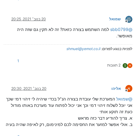
שמואל
20 בנוב׳ 2021, 20:25
מנותק
@
sbb0799
למה השתמש בצורה כזאת? זה לא תקין גם שזה היה
מאופשר.
לפניות בנוגע לפורום:
shmuel@yemot.co.il
1
2 תגובות
א
S
א
אליהו
20 בנוב׳ 2021, 20:30
מנותק
@
שמואל
המערכת שלי עובדת בצורה הנ"ל בכדי שיהיה לי זיהוי דמי שכך
אני יוכל לשלוח זיהוי דמי וכך אני יכול לפתוח עוד מערכת באותו מודול
כעת זה תוקע אותי
א. צריך להודיע דבר כזה מראש
ב. אולי אפשר למזער את החסימה לכם למינימום, רק לאיפה שהיה בעיה