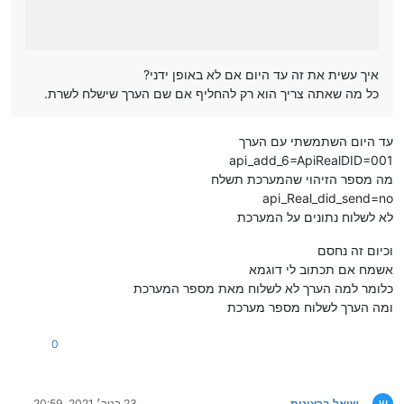
איך עשית את זה עד היום אם לא באופן ידני?
כל מה שאתה צריך הוא רק להחליף אם שם הערך שישלח לשרת.
עד היום השתמשתי עם הערך
api_add_6=ApiRealDID=001
מה מספר הזיהוי שהמערכת תשלח
api_Real_did_send=no
לא לשלוח נתונים על המערכת
וכיום זה נחסם
אשמח אם תכתוב לי דוגמא
כלומר למה הערך לא לשלוח מאת מספר המערכת
ומה הערך לשלוח מספר מערכת
0
ש
שואל ברצינות
23 בנוב׳ 2021, 20:59