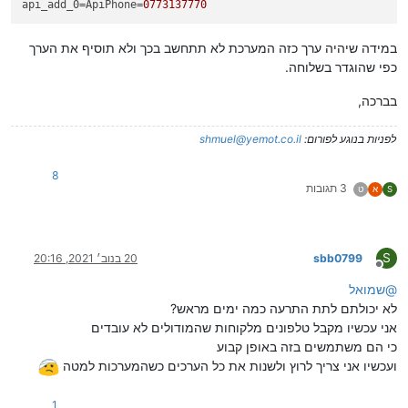
api_add_0
=ApiPhone=
0773137770
במידה שיהיה ערך כזה המערכת לא תתחשב בכך ולא תוסיף את הערך
כפי שהוגדר בשלוחה.
בברכה,
לפניות בנוגע לפורום:
shmuel@yemot.co.il
8
3 תגובות
S
א
ט
S
sbb0799
20 בנוב׳ 2021, 20:16
מנותק
@
שמואל
לא יכולתם לתת התרעה כמה ימים מראש?
אני עכשיו מקבל טלפונים מלקוחות שהמודולים לא עובדים
כי הם משתמשים בזה באופן קבוע
ועכשיו אני צריך לרוץ ולשנות את כל הערכים כשהמערכות למטה
1