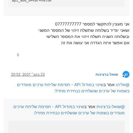
api_add_0
=var=value
אני מעונין להתקשר למספר 07777777777
ושאני יגדיר בשלוחה שתשלח זיהוי של המספר המשני
ובשלוחה השניה תשלח זיהוי את המספר השלישי
אם אפשר איזה הגדרה אני עושה את זה
0
ש
שואל ברצינות
23 בנוב׳ 2021, 20:52
מנותק
@
אליהו
אמר ב
שינוי במודול API - חסימת שליחת ערכים מוגדרים
בשמות של ערכים שנשלחים כבחירת מחדל
:
@
שואל-ברצינות
אמר ב
שינוי במודול API - חסימת שליחת ערכים
מוגדרים בשמות של ערכים שנשלחים כבחירת מחדל
: