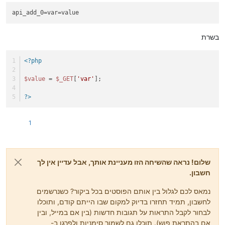
api_add_0
=var=value
בשרת
<?php
$value
 = 
$_GET
[
'var'
];
?>
1
שלום! נראה שהשיחה הזו מעניינת אותך, אבל עדיין אין לך
חשבון.
נמאס לכם לגלול בין אותם הפוסטים בכל ביקור? כשנרשמים
לחשבון, תמיד תחזרו בדיוק למקום שבו הייתם קודם, ותוכלו
לבחור לקבל התראות על תגובות חדשות (בין אם במייל, ובין
אם בהתראת פוש). תוכלו גם לשמור סימניות ולפרגן ב-