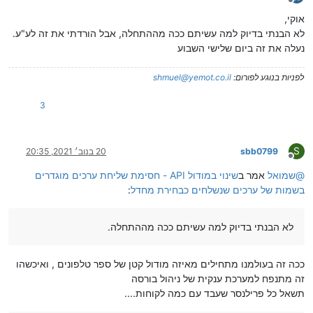
מנותק
אוקי,
לא הבנתי בדיוק למה עשיתם ככה מההתחלה, אבל הורדתי את זה לע"ע.
נעלה את זה ביום שלישי השבוע
לפניות בנוגע לפורום:
shmuel@yemot.co.il
3
S
sbb0799
20 בנוב׳ 2021, 20:35
מנותק
@
שמואל
אמר ב
שינוי במודול API - חסימת שליחת ערכים מוגדרים
בשמות של ערכים שנשלחים כבחירת מחדל
:
לא הבנתי בדיוק למה עשיתם ככה מההתחלה.
ככה זה בעולמנו מתחילים מאיזה מודול קטן של ספר טלפונים , ואיכשהו
זה מתנפח למערכת ענקית של ניהול בורסה
תשאל כל פרילנסר שעבד עם כמה לקוחות....