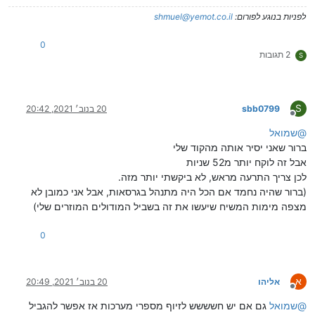
לפניות בנוגע לפורום:
shmuel@yemot.co.il
0
2 תגובות
S
S
sbb0799
20 בנוב׳ 2021, 20:42
מנותק
@
שמואל
ברור שאני יסיר אותה מהקוד שלי
אבל זה לוקח יותר מ52 שניות
לכן צריך התרעה מראש, לא ביקשתי יותר מזה.
(ברור שהיה נחמד אם הכל היה מתנהל בגרסאות, אבל אני כמובן לא
מצפה מימות המשיח שיעשו את זה בשביל המודולים המוזרים שלי)
0
א
אליהו
20 בנוב׳ 2021, 20:49
מנותק
@
שמואל
גם אם יש חשששש לזיוף מספרי מערכות אז אפשר להגביל