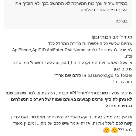
במידה שיהיה ערך כזה המערכת לא תתחשב בכך ולא תוסיף את
הערך כפי שהוגדר בשלוחה.
בברכה,
תגיד לי אם הבנתי נכון!
שמיום שלישי כל האפשרויות ברירת המחדל לבד
לא יוכלו להשתנות? כלומר ApiPhone,ApiDID,ApiEnterIDValName
וכ"ו...
או שכל האפשרויות המתקבלות ב api_add_1 לא יתחשבו? כמו סתם
ערכים כגון
password,go_to_folder או סתם שם אחר?
תודה רבה!
עריכה: עכשיו כשנכנסתי למודול API הבנתי, הנה ציטוט למה שכתוב שם:
לא ניתן להוסיף ערכים קבועים באותם שמות של הערכים הנשלחים
כבחירת מחדל.
אז אין בזה ממש בעיה, דווקא להפך זה נהיה יותר מאובטח. ואם עדיין
קשה לכם לעקל את זה, אז זה אומר שיש לכם על מה... ומעניין מאוד
למה???