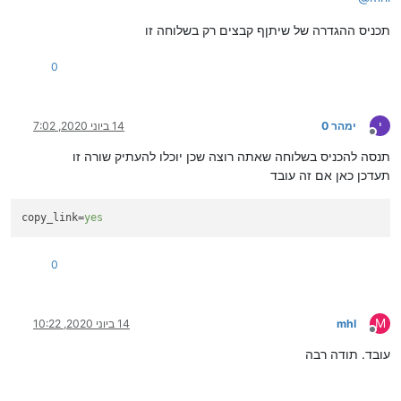
תכניס ההגדרה של שיתןף קבצים רק בשלוחה זו
0
י
ימהר 0
14 ביוני 2020, 7:02
מנותק
תנסה להכניס בשלוחה שאתה רוצה שכן יוכלו להעתיק שורה זו
תעדכן כאן אם זה עובד
copy_link
=
yes
0
M
mhl
14 ביוני 2020, 10:22
מנותק
עובד. תודה רבה