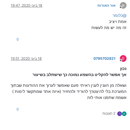
א
אור האורות
18 ביוני 2020, 19:47
מנותק
@
כלומר
אמת ויציב
זה מה יש מה לעשות
0
0
0795702821
18 ביוני 2020, 19:51
מנותק
נכון
אך אפשר להקליט בהשמע נמוכה כך שישתלב בשיעור
ושאלה מן הענין לענין ראיתי פעם שאפשר לערוך את ההודעות שבתוך
המערכת בלי להיצטרך להוריד ולהחזיר (איזה אתר שמתקשר לימות )
אשמח שתפנו אותי לזה
0
2 תגובות
ע
ר