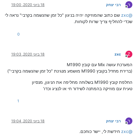
ר
רבי יצחק
18 ביוני 2020, 19:00
מנותק
@
zxc
שם כתוב שהמוזיקה יהיה בניגון "כל זמן שהנשמה בקרבי" נראה לי
שכדי להחליף צריך שרות לקוחות.
0
Z
zxc
18 ביוני 2020, 19:03
מנותק
המערכת עושה Mix עם קובץ M1990
(ברירת מחדל בקובץ M1990 מושמע מנגינת "כל זמן שהנשמה בקרבי")
החלפת קובץ M1990 בשלוחה מחליפה את הניגון, מנסיון
טעית עם מוזיקה בהמתנה לשידור חי או לנציג וכדו'
1
ר
רבי יצחק
18 ביוני 2020, 19:04
מנותק
@
zxc
חידשת לי, יישר כוחכם.