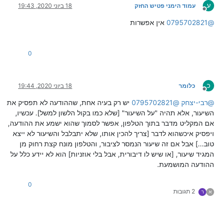
ע
עמוד הימני פטיש החזק
18 ביוני 2020, 19:43
מנותק
@
0795702821
אין אפשרות
0
כ
כלומר
18 ביוני 2020, 19:44
מנותק
@
רבי-יצחק
@
0795702821
יש רק בעיה אחת, שההודעה לא תפסיק את
השיעור, אלא תהיה "על השיעור" [שלא כמו בקול הלשון למשל]. עכשיו,
אם המקליט מדבר בתוך הטלפון, אפשר לסמוך שהוא ישמע את ההודעה,
ויפסיק איכשהוא לדבר [צריך להכין אותו, שלא יתבלבל והשיעור לא ייצא
טוב...] אבל אם זה שיעור הנמסר לציבור, והטלפון מונח קצת רחוק מן
המגיד שיעור, [או שיש לו דיבורית, אבל בלי אוזניות] הוא לא יידע כלל על
ההודעה המושמעת.
0
2 תגובות
א
ר