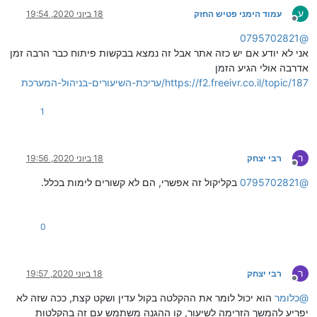
ע
עמוד הימני פטיש החזק
18 ביוני 2020, 19:54
מנותק
0795702821
@
אני לא יודע אם יש כזה אתר אבל זה נמצא בבקשות פיתוח כבר הרבה זמן
אדרבה אולי הגיע הזמן
https://f2.freeivr.co.il/topic/187/עריכת-השיעורים-בניהול-המערכת
1
ר
רבי יצחק
18 ביוני 2020, 19:56
מנותק
@
0795702821
בקליקול זה אפשרי, הם לא קשורים לימות בכלל.
0
ר
רבי יצחק
18 ביוני 2020, 19:57
מנותק
@
כלומר
הוא יכול לומר את ההקלטה בקול עדין ושקט קצת, ככה שזה לא
יפריע להמשך הזרימה לשיעור, קו ההגנה משתמש עם זה בהקלטות