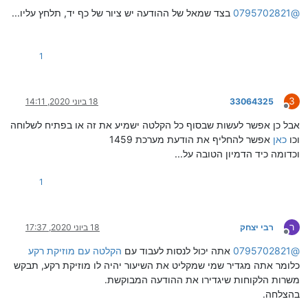
@
0795702821
בצד שמאל של ההודעה יש ציור של כף יד, תלחץ עליו...
1
3
33064325
18 ביוני 2020, 14:11
מנותק
אבל כן אפשר לעשות שבסוף כל הקלטה ישמיע את זה או בפתיח לשלוחה
וכו
כאן
אפשר להחליף את הודעת מערכת 1459
וכדומה כיד הדמיון הטובה על...
1
ר
רבי יצחק
18 ביוני 2020, 17:37
מנותק
@
0795702821
אתה יכול לנסות לעבוד עם
הקלטה עם מוזיקת רקע
כלומר אתה מגדיר שמי שמקליט את השיעור יהיה לו מוזיקת רקע, תבקש
משרות הלקוחות שיגדירו את ההודעה המבוקשת.
בהצלחה.