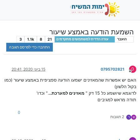
השמעת הודעה באמצע שיעור
3
1.1k
8
21
הועבר
עזרה הדדית למשתמשים מתקדמים
התחברו כדי לפרסם תגובה
0
0795702821
15 ביוני 2020, 20:41
מנותק
האם יש אפשרות שהמאזינים ישמעו הודעה ספציפית באמצע שיעור (כמו
בקול הלשון)
לדוגמא שיושמע כל 15 דק "
מאזינים למערכת..
." וכדו'
תודה מראש למגיבים
0
2 תגובות
ש
ר