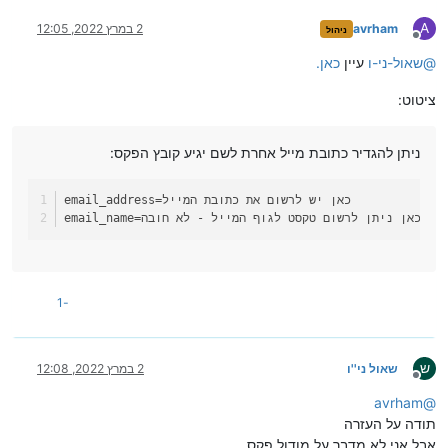
A
avrham
2 במרץ 2022, 12:05
ניהול
מנותק
@
שאול-ני-ו
עיין
כאן.
ציטוט:
ניתן להגדיר כתובת מייל אחרת לשם יגיע קובץ הפקס:
=כאן יש לרשום את כתובת המייל 
email_address
=כאן ניתן לרשום טקסט לגוף המייל - לא חובה
email_name
-1
ש
שאול ני''ו
2 במרץ 2022, 12:08
מנותק
avrham
@
תודה על העזרה
אבל אני לא מדבר על מודול פקס