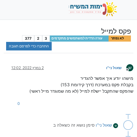
פקס למייל
377
2
3
לא נפתר
עזרה הדדית למשתמשים מתקדמים
התחברו כדי לפרסם תגובה
ש
שאול ני''ו
2 במרץ 2022, 12:02
מנותק
מישהו יודע איך אפשר להגדיר
בקבלת פקס במערכת (דרך קידומת 153)
שהפקס שהתקבל יישלח למייל (לא מה שמוגדר מייל ראשי)
0
שאול ני''ו
סימן נושא זה כשאלה ב
ש