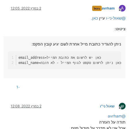
A
avrham
2 במרץ 2022, 12:05
ניהול
מנותק
@
שאול-ני-ו
עיין
כאן.
ציטוט:
ניתן להגדיר כתובת מייל אחרת לשם יגיע קובץ הפקס:
=כאן יש לרשום את כתובת המייל 
email_address
=כאן ניתן לרשום טקסט לגוף המייל - לא חובה
email_name
-1
ש
שאול ני''ו
2 במרץ 2022, 12:08
מנותק
avrham
@
תודה על העזרה
אבל אני לא מדבר על מודול פקס