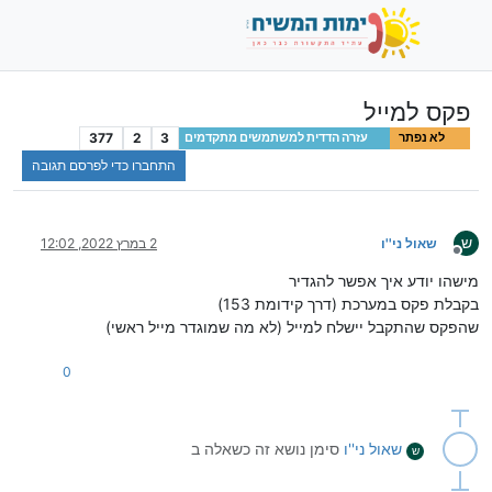
פקס למייל
377
2
3
לא נפתר
עזרה הדדית למשתמשים מתקדמים
התחברו כדי לפרסם תגובה
ש
שאול ני''ו
2 במרץ 2022, 12:02
מנותק
מישהו יודע איך אפשר להגדיר
בקבלת פקס במערכת (דרך קידומת 153)
שהפקס שהתקבל יישלח למייל (לא מה שמוגדר מייל ראשי)
0
שאול ני''ו
סימן נושא זה כשאלה ב
ש