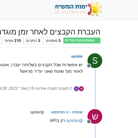
העברת הקבצים לאחר זמן מוגדר
3
פוסטים
3
כותבים
210
צפיות
שאלות ועזרה הדדית
spider
S
יש אפשרות שכל הקבצים בשלוחה יעברו, אוטו
מנותק
לאחר מס' שעות שאני יגדיר מראש?
2 תגובות
תגובה אחרונה
15 באפר׳ 2022, 9:26
ש
מ
שמחה - זו הסיסמא
@spider
ש
@
spider
רק בAPI
מנותק