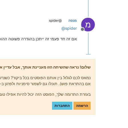
מנסה
@spider
מ
@
spider
מנותק
אם זה חד פעמי זה ייתכן בהגדרה פשוטה הה
שלום! נראה שהשיחה הזו מעניינת אותך, אבל עדיין אי
נמאס לכם לגלול בין אותם הפוסטים בכל ביקור? כשנרשמ
אם בהתראת פוש). תוכלו גם לשמור סימניות ולפרגן ב-upvote לפוסטים כדי להביע הערכה לחברי קהילה אחרים.
בעזרת התרומה שלך, הפוסט הזה יכול להיות אפילו טוב 
הרשמה
התחברות