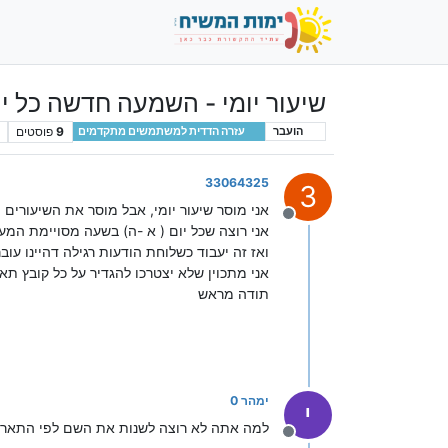
שיעור יומי - השמעה חדשה כל יו
9
פוסטים
הועבר
עזרה הדדית למשתמשים מתקדמים
33064325
3
אני מוסר שיעור יומי, אבל מוסר את השיעורים 
מנותק
אני רוצה שכל יום ( א -ה) בשעה מסויימת ה
ואז זה יעבוד כשלוחת הודעות רגילה דהיינו עובר
אני מתכוין שלא יצטרכו להגדיר על כל קובץ תאריך כמו 
תודה מראש
ימהר 0
י
למה אתה לא רוצה לשנות את השם לפי התארי
מנותק