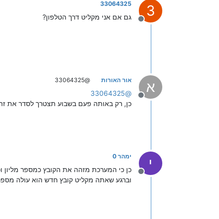
33064325
3
גם אם אני מקליט דרך הטלפון?
מנותק
אור האורות
@33064325
א
33064325
@
מנותק
כן, רק באותה פעם בשבוע תצטרך לסדר את זה
ימהר 0
י
כן כי המערכת מזהה את הקובץ כמספר מליון וכ
מנותק
וברגע שאתה מקליט קובץ חדש הוא עולה מספר