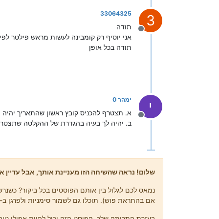
33064325
3
תודה
מנותק
אני יוסיף רק קומבינה לעשות מראש פילטר לפי
תודה בכל אופן
ימהר 0
י
א. תצטרף להכניס קובץ ראשון שהתאריך יהיה 00 אז הקובץ הבא יהיה 01 דהיינו יום ראשון בחודש או שתחליף במחשב
מנותק
ב. יהיה לך בעיה בהגדרת של ההקלטה שתצטרך גם שם לשנות
שלום! נראה שהשיחה הזו מעניינת אותך, אבל עדיין אי
נמאס לכם לגלול בין אותם הפוסטים בכל ביקור? כשנרשמ
אם בהתראת פוש). תוכלו גם לשמור סימניות ולפרגן ב-upvote לפוסטים כדי להביע הערכה לחברי קהילה אחרים.
בעזרת התרומה שלך, הפוסט הזה יכול להיות אפילו טוב 