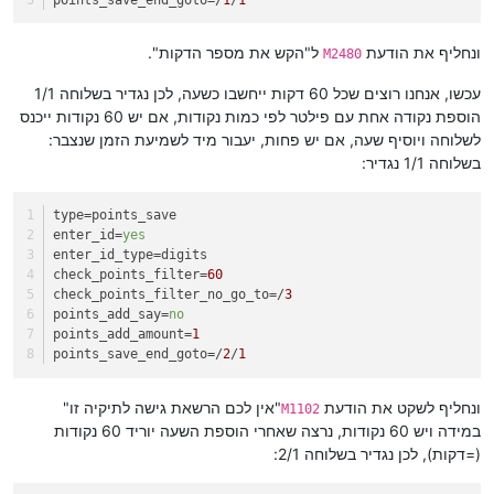
ונחליף את הודעת
ל"הקש את מספר הדקות".
M2480
עכשו, אנחנו רוצים שכל 60 דקות ייחשבו כשעה, לכן נגדיר בשלוחה 1/1
הוספת נקודה אחת עם פילטר לפי כמות נקודות, אם יש 60 נקודות ייכנס
לשלוחה ויוסיף שעה, אם יש פחות, יעבור מיד לשמיעת הזמן שנצבר:
בשלוחה 1/1 נגדיר:
type
=points_save
enter_id
=
yes
enter_id_type
=digits
check_points_filter
=
60
check_points_filter_no_go_to
=/
3
points_add_say
=
no
points_add_amount
=
1
points_save_end_goto
=/
2
/
1
ונחליף לשקט את הודעת
"אין לכם הרשאת גישה לתיקיה זו"
M1102
במידה ויש 60 נקודות, נרצה שאחרי הוספת השעה יוריד 60 נקודות
(=דקות), לכן נגדיר בשלוחה 2/1: