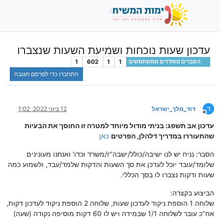
עדכון שעות נוכחות ושמיעת השעות שנצברו
1
602
1
1
הסברים מסודרים ממשתמשים
התחברו כדי לפרסם תגובה
ד
דוד_מלך_ישראל
12 ביוני 2022, 1:02
מנותק
עדכון אב תשפג: בניתי מודול מיוחד למטרה זו החוסך את הבעיות
שהתעוררו במדריך דלהלן, הפרטים
כאן
הסבר: נניח יש לנו ישיבה/כולל/ישבה"ז/משרד וכדו' ואנחנו מעונינים
שלומד/עובד יוכל לעדכן את סך השעות והדקות שלמד/עבד, ולשמוע כמה
שעות ודקות נצברו לו בסך הכללי.
הביצוע בקצרה:
שלוחה 1 הוספת ניקוד לעדכון שעות, שלוחה 2 הוספת ניקוד לעדכון דקות,
אח"כ עובר לשלוחה 1/1 שבמידה ויש לו 60 דקות מוסיפה נקודה (שעה)