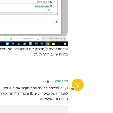
ותכתוב/תעתיק/תדביק את המספרים המורשים 
מקווה שיעבוד לך תעדכן
עץ השדה
@ZZ
ע
@
ZZ
בכניסה 
מנותק
להגדרה של כניסה ע"פ ID והגדרה לקחת את הID מקובץ ListAllInformation אתה מוסיף מאיזה עמודה בקובץ לקחת את ה"סיסמא" והסיסמא במקרה שלך זה הת"ז
ההגדרות המלאות: