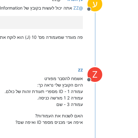
ע
@
ZZ
אתה יכול לעשות בקובץ של ListAllInformation עמודות של תז כמספר אישי, ולהגדיר בשלוחה מאיזה עמודה יקח את הקוד האישי בקוד הזה:
מנותק
פה מוגדר שמעמודה מס' 10 (J) הוא לוקח את הID
ZZ
Z
אשמח להסבר מפורט
מנותק
היום הקובץ שלי נראה כך:
עמודה 1 - ID מספרי תעודת זהות של כולם.
עמודה 2 1 מורשה כניסה.
עמודה 3 - שם
האם לשנות את העמודות?
איפה אני מכניס מספר ID ואיפה שם?