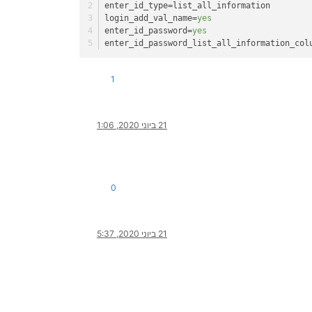
enter_id_type
=list_all_information
login_add_val_name
=
yes
enter_id_password
=
yes
enter_id_password_list_all_information_col
1
21 ביוני 2020, 1:06
0
21 ביוני 2020, 5:37