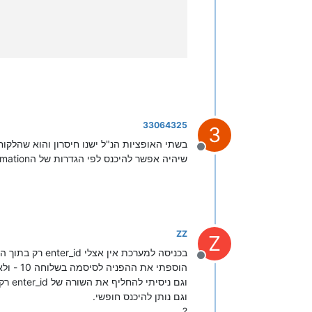
33064325
3
בשתי האופציות הנ"ל ישנו חיסרון והוא שהלקו
מנותק
שיהיה אפשר להיכנס לפי הגדרות של הListAllInformation
ZZ
Z
בכניסה למערכת אין אצלי enter_id רק בתוך השלוחות.
מנותק
הוספתי את ההפניה לסיסמה בשלוחה 10 - ולא מגיב בכלל.
וגם ניסיתי להחליף את השורה של enter_id רק בסיסמה לפי עמודה
וגם נותן להיכנס חופשי.
?