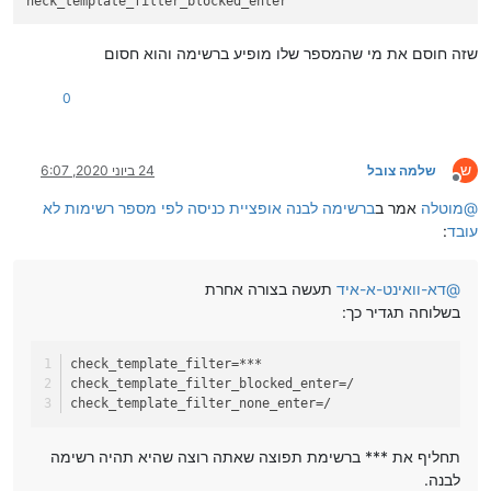
שזה חוסם את מי שהמספר שלו מופיע ברשימה והוא חסום
0
ש
שלמה צובל
24 ביוני 2020, 6:07
מנותק
@
מוטלה
אמר ב
ברשימה לבנה אופציית כניסה לפי מספר רשימות לא
עובד
:
@
דא-וואינט-א-איד
תעשה בצורה אחרת
בשלוחה תגדיר כך:
check_template_filter
=***
check_template_filter_blocked_enter
=/
check_template_filter_none_enter
=/
תחליף את *** ברשימת תפוצה שאתה רוצה שהיא תהיה רשימה
לבנה.