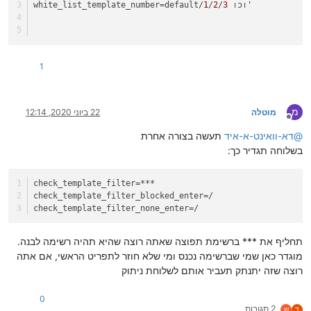
'
 וכו
3
/
2
/
1
=default/
white_list_template_number
1
מ
מוטלה
22 ביוני 2020, 12:14
מנותק
@
דא-וואינט-א-איד
תעשה בצורה אחרת
בשלוחה תגדיר כך:
check_template_filter
=***
check_template_filter_blocked_enter
=/
check_template_filter_none_enter
=/
תחליף את *** ברשימת תפוצה שאתה רוצה שהיא תהיה רשימה לבנה.
מוגדר כאן שמי שברשימה נכנס ומי שלא חוזר לתפריט הראשי, אם אתה
רוצה שזה יתנתק תעביר אותם לשלוחת ניתוק
0
2 תגובות
ד
ש