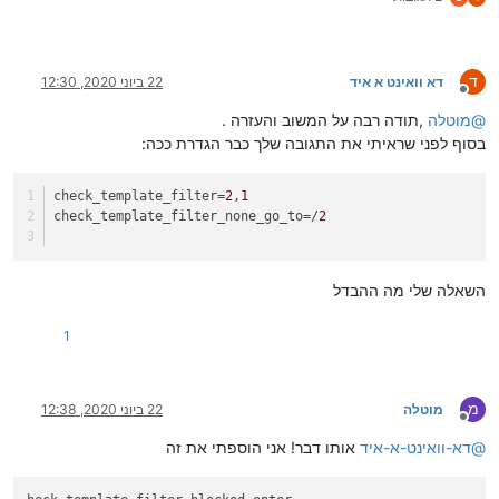
ד
דא וואינט א איד
22 ביוני 2020, 12:30
מנותק
@
מוטלה
,תודה רבה על המשוב והעזרה .
בסוף לפני שראיתי את התגובה שלך כבר הגדרת ככה:
check_template_filter
=
2
,
1
check_template_filter_none_go_to
=/
2
השאלה שלי מה ההבדל
1
מ
מוטלה
22 ביוני 2020, 12:38
מנותק
@
דא-וואינט-א-איד
אותו דבר! אני הוספתי את זה