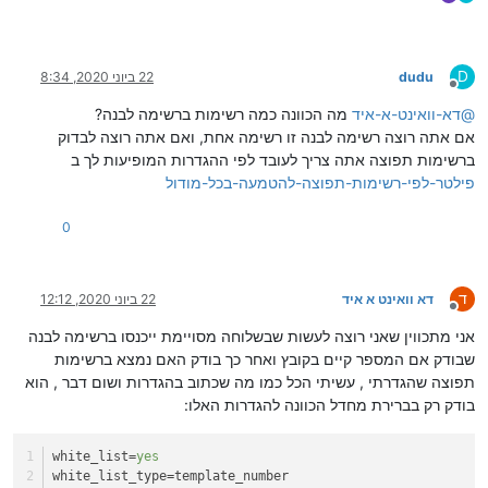
D
dudu
22 ביוני 2020, 8:34
מנותק
@
דא-וואינט-א-איד
מה הכוונה כמה רשימות ברשימה לבנה?
אם אתה רוצה רשימה לבנה זו רשימה אחת, ואם אתה רוצה לבדוק
ברשימות תפוצה אתה צריך לעובד לפי ההגדרות המופיעות לך ב
פילטר-לפי-רשימות-תפוצה-להטמעה-בכל-מודול
0
ד
דא וואינט א איד
22 ביוני 2020, 12:12
מנותק
אני מתכווין שאני רוצה לעשות שבשלוחה מסויימת ייכנסו ברשימה לבנה
שבודק אם המספר קיים בקובץ ואחר כך בודק האם נמצא ברשימות
תפוצה שהגדרתי , עשיתי הכל כמו מה שכתוב בהגדרות ושום דבר , הוא
בודק רק בברירת מחדל הכוונה להגדרות האלו:
white_list
=
yes
white_list_type
=template_number