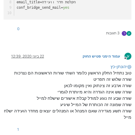
=הקלטת חדר וועידה
email_title
conf_bridge_send_mail
=
yes
0
3 תגובות
ע
ר
ע
עמוד הימני פטיש החזק
22 ביוני 2020, 12:39
מנותק
@
יהונתן-כץ
טוב נתחיל החלק הראשון כלומר השתי שורות הראשונות הם נצרכות
שורה שלוש זה תפריט
שורה ארבע זה צינתוק ואין מקומו לכאן
שורה שש אינה הגדרה והיא מיותרת לגמרי
שורה שבע זה נוגע למודל קבלת אישורים שישלח למייל
שורה שמונה זה הכותרת של המייל שיגיע
שורה תשע מגדירה שאם המנהל או המנהלים יוצאים מחדר הועידה ישלח
מייל
1