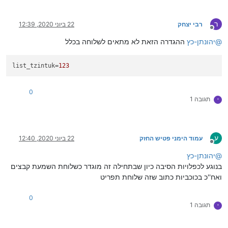
ר
רבי יצחק
22 ביוני 2020, 12:39
מנותק
@
יהונתן-כץ
ההגדרה הזאת לא מתאים לשלוחה בכלל
list_tzintuk
=
123
0
תגובה 1
י
ע
עמוד הימני פטיש החזק
22 ביוני 2020, 12:40
מנותק
@
יהונתן-כץ
בנוגע לכפלויות הסיבה כיון שבתחילה זה מוגדר כשלוחת השמעת קבצים
ואח''כ בכוכביות כתוב שזה שלוחת תפריט
0
תגובה 1
י