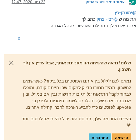
ע
עמוד הימני פטיש החזק
22 ביוני 2020, 12:47
מנותק
@
יהונתן-כץ
את מה ש
@
רבי-יצחק
כתב לך
אגב ביארתי לך בתחילת השרשור מה כל הגדרה
0
שלום! נראה שהשיחה הזו מעניינת אותך, אבל עדיין אין לך
חשבון.
נמאס לכם לגלול בין אותם הפוסטים בכל ביקור? כשנרשמים
לחשבון, תמיד תחזרו בדיוק למקום שבו הייתם קודם, ותוכלו
לבחור לקבל התראות על תגובות חדשות (בין אם במייל, ובין
אם בהתראת פוש). תוכלו גם לשמור סימניות ולפרגן ב-
upvote לפוסטים כדי להביע הערכה לחברי קהילה אחרים.
בעזרת התרומה שלך, הפוסט הזה יכול להיות אפילו טוב יותר
💗
הרשמה
התחברות