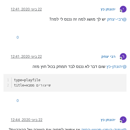
י
יהונתן כץ
22 ביוני 2020, 12:41
מנותק
@
רבי-יצחק
יש לך מושג למה זה נכנס לי לפה?
0
ר
רבי יצחק
22 ביוני 2020, 12:41
מנותק
@
יהונתן-כץ
שום דבר לא נכנס לבד תמחק בכול חוץ מזה
type
=playfile
=שיעורים מסבא
title
0
י
יהונתן כץ
22 ביוני 2020, 12:44
מנותק
@
עמוד-הימני-פטיש-החזק
אז אפשר למחוק את השורה של הכוכביות?