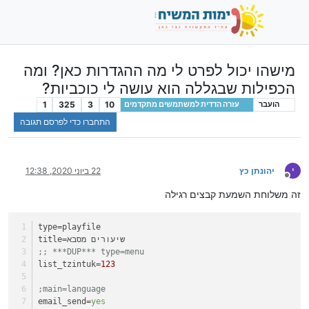
מישהו יכול לפרט לי מה ההגדרות כאן? ומה
הכפילות שבגללה הוא עושה לי כוכביות?
1
325
3
10
הועבר
עזרה הדדית למשתמשים מתקדמים
התחברו כדי לפרסם תגובה
י
יהונתן כץ
22 ביוני 2020, 12:38
מנותק
זה משלוחת השמעת קבצים רגילה
type
=playfile
=שיעורים מסבא
title
;; ***DUP*** type=menu
list_tzintuk
=
123
;main=language
email_send
=
yes