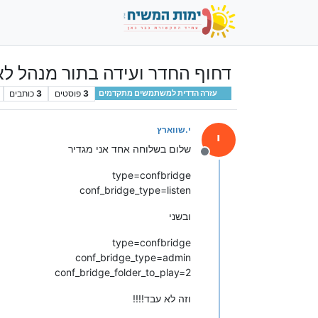
דחוף החדר ועידה בתור מנהל לא
3
פוסטים
3
כותבים
עזרה הדדית למשתמשים מתקדמים
י.שווארץ
י
שלום בשלוחה אחד אני מגדיר
מנותק
type=confbridge
conf_bridge_type=listen
ובשני
type=confbridge
conf_bridge_type=admin
conf_bridge_folder_to_play=2
וזה לא עבד!!!!