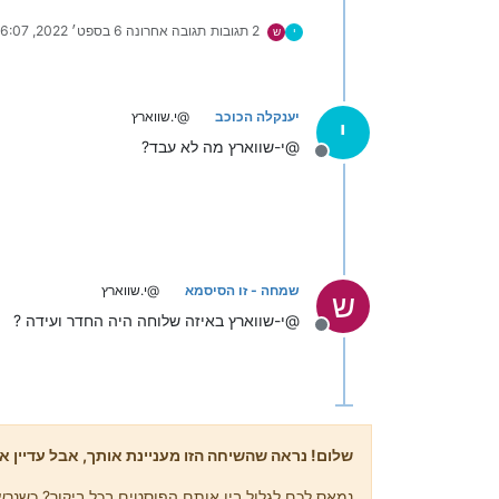
2 תגובות
תגובה אחרונה
6 בספט׳ 2022, 6:07
י
ש
יענקלה הכוכב
@י.שווארץ
י
@י-שווארץ מה לא עבד?
מנותק
שמחה - זו הסיסמא
@י.שווארץ
ש
@י-שווארץ באיזה שלוחה היה החדר ועידה ?
מנותק
שלום! נראה שהשיחה הזו מעניינת אותך, אבל עדיין אי
נמאס לכם לגלול בין אותם הפוסטים בכל ביקור? כשנרשמ