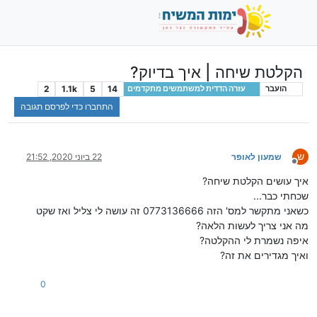
הקלטת שיחה | איך בדיוק?
2
1.1k
5
14
הועבר
עזרה הדדית למשתמשים מתקדמים
התחברו כדי לפרסם תגובה
ש
שמעון לאופר
22 ביוני 2020, 21:52
מנותק
איך עושים הקלטת שיחה?
שכחתי כבר...
כשאני מתקשר למס' הזה 0773136666 זה עושה לי צליל ואז שקט
מה אני צריך לעשות הלאה?
איפה נשמרת לי ההקלטה?
ואיך מגדירים את זה?
0