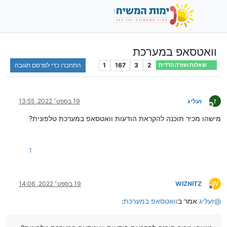
וואטסאפ במערכת
2
3
167
1
התחברו כדי לפרסם תגובה
שאלות ועזרה הדדית
ז
זעליג
19 בספט׳ 2022, 13:55
מנותק
מישהו מכיר תוכנה להקראת הודעות וואטסאפ במערכת טלפונית?
1
W
WIZNITZ
19 בספט׳ 2022, 14:06
מנותק
@
זעליג
אמר ב
וואטסאפ במערכת
: