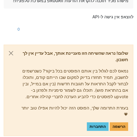
מישהו מכיר תוכנה להקראת הודעות וואטסאפ במערכת טלפונית?
לווצאפ אין גישה ל-API
0
שלום! נראה שהשיחה הזו מעניינת אותך, אבל עדיין אין לך
חשבון.
נמאס לכם לגלול בין אותם הפוסטים בכל ביקור? כשנרשמים
לחשבון, תמיד תחזרו בדיוק למקום שבו הייתם קודם, ותוכלו
לבחור לקבל התראות על תגובות חדשות (בין אם במייל, ובין
אם בהתראת פוש). תוכלו גם לשמור סימניות ולפרגן ב-
upvote לפוסטים כדי להביע הערכה לחברי קהילה אחרים.
בעזרת התרומה שלך, הפוסט הזה יכול להיות אפילו טוב יותר
💗
הרשמה
התחברות