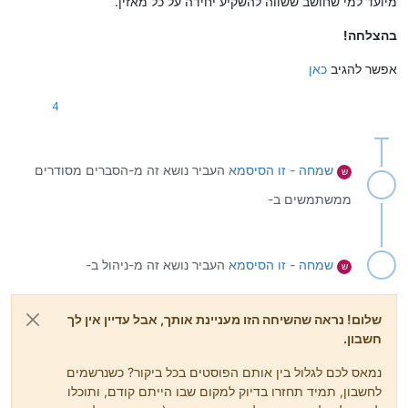
מיועד למי שחושב ששווה להשקיע יחידה על כל מאזין.
בהצלחה!
אפשר להגיב
כאן
4
שמחה - זו הסיסמא
העביר נושא זה מ-הסברים מסודרים
ש
ממשתמשים ב-
שמחה - זו הסיסמא
העביר נושא זה מ-ניהול ב-
ש
שלום! נראה שהשיחה הזו מעניינת אותך, אבל עדיין אין לך
חשבון.
נמאס לכם לגלול בין אותם הפוסטים בכל ביקור? כשנרשמים
לחשבון, תמיד תחזרו בדיוק למקום שבו הייתם קודם, ותוכלו