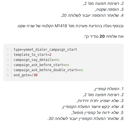
2. רשימת תפוצה מס' 2,
3. הוספה שקטה,
4. שלאחר ההוספה יעבור לשלוחה 20.
ובנוסף נעלה בהודעת מערכת מס' M1418 הקלטה של שניה שקט.
את שלוחה
20
נגדיר כך:
type
=yemot_dialer_campaign_start
template_to_start
=
2
campaign_say_details
=
no
campaign_ask_before_start
=
no
campaign_ask_before_double_start
=
no
end_goto
=/
30
1. הפעלת קמפיין,
2. רשימת תפוצה מס' 2,
3. שלא ישמיע יתרת יחידות,
4. שלא יבקש אישור הפעלת הקמפיין,
5. שלא ידווח על קמפיין מופעל,
6. שלאחר הפעלת הקמפיין יעבור לשלוחה 30.