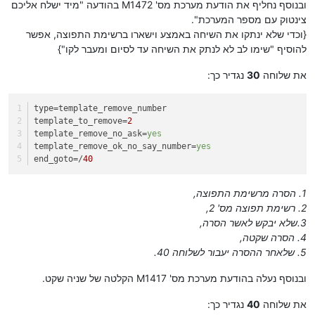
ובנוסף נחליף את הודעת מערכת מס' M1472 בהודעה "מיד ישלח אליכם
צינטוק עם מספר המערכת".
{וכדי שלא ינתקו את השיחה באמצע וישארו ברשימת התפוצה, אפשר
להוסיף "שימו לב לא לנתק את השיחה עד לסיום ומעבר לקו"}
את שלוחה
30
נגדיר כך:
type
=template_remove_number
template_to_remove
=
2
template_remove_no_ask
=
yes
template_remove_ok_no_say_number
=
yes
end_goto
=/
40
1. הסרה מרשימת התפוצה,
2. רשימת תפוצה מס' 2,
3.שלא יבקש לאשר הסרה,
4. הסרה שקטה,
5. שלאחר ההסרה יעבור לשלוחה 40.
ובנוסף נעלה בהודעת מערכת מס' M1417 הקלטה של שניה שקט.
את שלוחה
40
נגדיר כך: