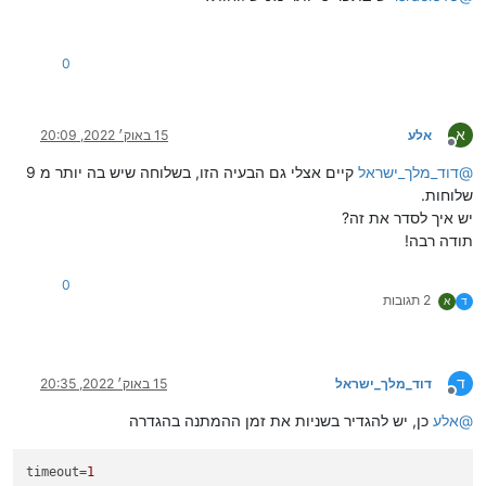
0
א
אלע
15 באוק׳ 2022, 20:09
מנותק
@
דוד_מלך_ישראל
קיים אצלי גם הבעיה הזו, בשלוחה שיש בה יותר מ 9
שלוחות.
יש איך לסדר את זה?
תודה רבה!
0
2 תגובות
ד
א
ד
דוד_מלך_ישראל
15 באוק׳ 2022, 20:35
מנותק
@
אלע
כן, יש להגדיר בשניות את זמן ההמתנה בהגדרה
timeout
=
1