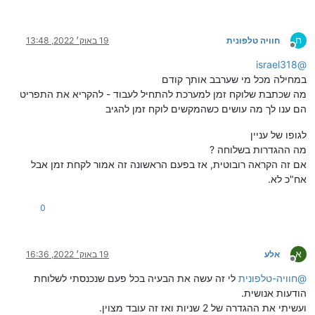
ח
חוויה טלפונית
19 באוק׳ 2022, 13:48
מנותק
israel318
@
במחילה מכל מי שערבב אותך קודם
מה שכתבת שלוקח זמן למערכת להתחיל לעבוד - להקריא את התפריט
הם ענו לך מה עושים כשהמקשים לוקח זמן להגיב
לגופו של עניין
מה ההגדרות בשלוחה ?
אם זה הקראה רובוטית, אז בפעם הראשונה זה אמור לקחת זמן אבל
אח"כ לא.
0
א
אלע
19 באוק׳ 2022, 16:36
מנותק
@
חוויה-טלפונית
לי זה עשה את הבעיה בכל פעם שנכנסתי לשלוחת
הודעות אנושית.
ועשיתי את ההגדרה של 2 שניות ואז זה עובד מצוין.