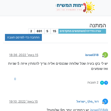
המתנה
2
691
5
15
עזרה הדדית למשתמשים מתקדמים
התחברו כדי לפרסם תגובה
I
israel318
15 באוק׳ 2022, 18:36
מנותק
יש לי בקו בעיה שכל שלוחה שנכנסים אליה צריך להמתין איזה 5 שניות
ואז שומעים
0
2 תגובות
ד
ח
ד
דוד_מלך_ישראל
15 באוק׳ 2022, 19:10
מנותק
@
israel318
יש בתפריט יותר מ9 שלוחות?