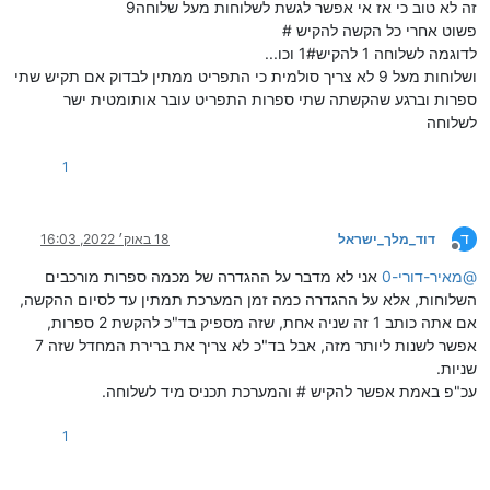
זה לא טוב כי אז אי אפשר לגשת לשלוחות מעל שלוחה9
פשוט אחרי כל הקשה להקיש #
לדוגמה לשלוחה 1 להקיש1# וכו...
ושלוחות מעל 9 לא צריך סולמית כי התפריט ממתין לבדוק אם תקיש שתי
ספרות וברגע שהקשתה שתי ספרות התפריט עובר אותומטית ישר
לשלוחה
1
ד
דוד_מלך_ישראל
18 באוק׳ 2022, 16:03
מנותק
@
מאיר-דורי-0
אני לא מדבר על ההגדרה של מכמה ספרות מורכבים
השלוחות, אלא על ההגדרה כמה זמן המערכת תמתין עד לסיום ההקשה,
אם אתה כותב 1 זה שניה אחת, שזה מספיק בד"כ להקשת 2 ספרות,
אפשר לשנות ליותר מזה, אבל בד"כ לא צריך את ברירת המחדל שזה 7
שניות.
עכ"פ באמת אפשר להקיש # והמערכת תכניס מיד לשלוחה.
1