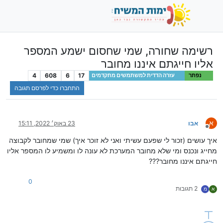
רשימה שחורה, שמי שחסום ישמע המספר
אליו חייגתם איננו מחובר
4
608
6
17
נפתר
עזרה הדדית למשתמשים מתקדמים
התחברו כדי לפרסם תגובה
א
אבו
23 באוק׳ 2022, 15:11
מנותק
איך עושים (זכור לי שפעם עשיתי ואני לא זוכר איך) שמי שמחובר לקבוצה
מחייג ונכנס ומי שלא מחובר המערכת לא עונה לו ומשמיע לו המספר אליו
חייגתם איננו מחובר???
0
2 תגובות
א
מ