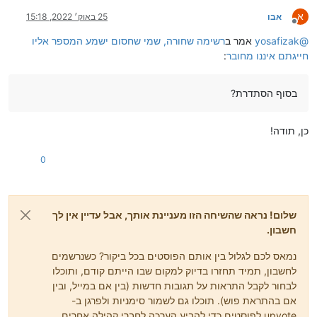
א
אבו
25 באוק׳ 2022, 15:18
מנותק
@
yosafizak
אמר ב
רשימה שחורה, שמי שחסום ישמע המספר אליו
חייגתם איננו מחובר
:
בסוף הסתדרת?
כן, תודה!
0
שלום! נראה שהשיחה הזו מעניינת אותך, אבל עדיין אין לך
חשבון.
נמאס לכם לגלול בין אותם הפוסטים בכל ביקור? כשנרשמים
לחשבון, תמיד תחזרו בדיוק למקום שבו הייתם קודם, ותוכלו
לבחור לקבל התראות על תגובות חדשות (בין אם במייל, ובין
אם בהתראת פוש). תוכלו גם לשמור סימניות ולפרגן ב-
upvote לפוסטים כדי להביע הערכה לחברי קהילה אחרים.