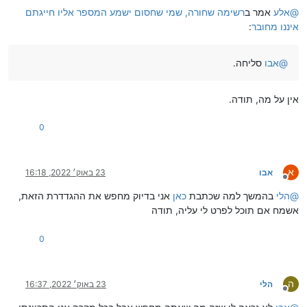
@
אלע
אמר ב
רשימה שחורה, שמי שחסום ישמע המספר אליו חייגתם
איננו מחובר
:
@
אבו
סליחה.
אין על מה, תודה.
0
א
אבו
23 באוק׳ 2022, 16:18
מנותק
@
הלי
בהמשך למה שכתבת
כאן
אני בדיוק מחפש את ההגדדרת הזאת,
אשמח אם תוכל לפרט לי עליה, תודה
0
ה
הלי
23 באוק׳ 2022, 16:37
מנותק