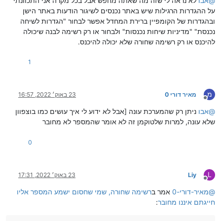
@
אבו
לא נראה לי שזה מה שאתה מחפש אבל בכל מקרה אני התכוונתי
על ההגדרות הרגילות שיש באתר נכנסים לשיגור הודעות באתר הישן
ובהגדרות של הקומפיין ברירת המחדל אפשר לבחור "הגדרות לשיחה
נכנסת" "מדיניות שיחות נכנסות" ולבחור או רק רשימה לבנה שיכולה
להיכנס או רק רשימה שחורה שלא יכולה להיכנס.
1
מ
מאיר דורי 0
23 באוק׳ 2022, 16:57
מנותק
@
אבו
ניתן רק שהמערכת עונה [אבל לא ידוע לי איך עושים כמו בוצפוון
שלא עונה, למרות שלטוקמן זה לא אומר שהמספר לא מחובר
0
L
Liy
23 באוק׳ 2022, 17:31
מנותק
@
מאיר-דורי-0
אמר ב
רשימה שחורה, שמי שחסום ישמע המספר אליו
חייגתם איננו מחובר
: