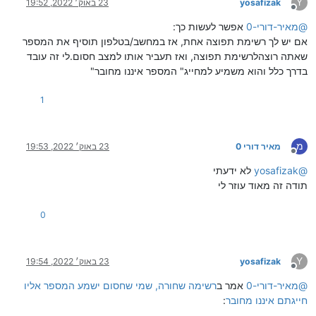
Y
yosafizak
23 באוק׳ 2022, 19:52
מנותק
@
מאיר-דורי-0
אפשר לעשות כך:
אם יש לך רשימת תפוצה אחת, אז במחשב/בטלפון תוסיף את המספר
שאתה רוצהלרשימת תפוצה, ואז תעביר אותו למצב חסום.לי זה עובד
בדרך כלל והוא משמיע למחייג" המספר איננו מחובר"
1
מ
מאיר דורי 0
23 באוק׳ 2022, 19:53
מנותק
@
yosafizak
לא ידעתי
תודה זה מאוד עוזר לי
0
Y
yosafizak
23 באוק׳ 2022, 19:54
מנותק
@
מאיר-דורי-0
אמר ב
רשימה שחורה, שמי שחסום ישמע המספר אליו
חייגתם איננו מחובר
: