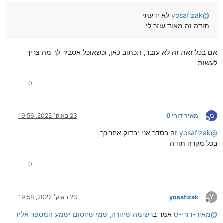
@
yosafizak
לא ידעתי
תודה זה מאוד עוזר לי
אם בכל זאת זה לא עובד, תכתוב כאן, וכשאוכל אסביר לך מה צריך
לעשות
0
מ
מאיר דורי 0
23 באוק׳ 2022, 19:56
מנותק
@
yosafizak
זה בסדר אני יבדוק אחר כך
בכל מקרה תודה
0
Y
yosafizak
23 באוק׳ 2022, 19:58
מנותק
@
מאיר-דורי-0
אמר ב
רשימה שחורה, שמי שחסום ישמע המספר אליו