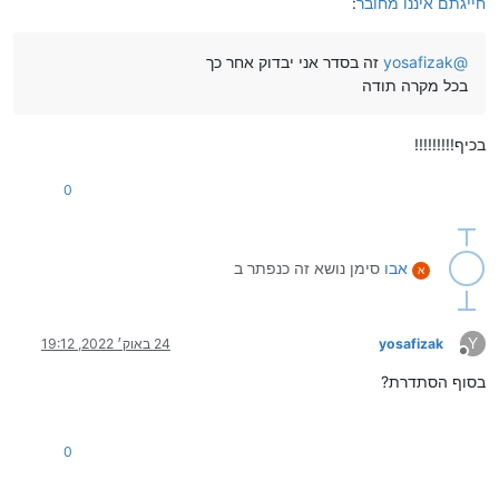
חייגתם איננו מחובר
:
@
yosafizak
זה בסדר אני יבדוק אחר כך
בכל מקרה תודה
בכיף!!!!!!!!!
0
אבו
סימן נושא זה כנפתר ב
א
Y
yosafizak
24 באוק׳ 2022, 19:12
מנותק
בסוף הסתדרת?
0