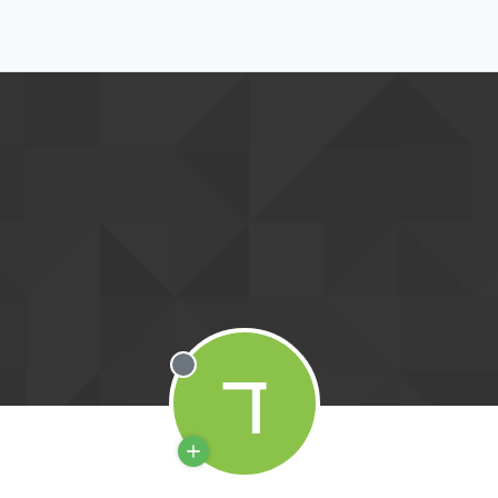
ד
מנותק