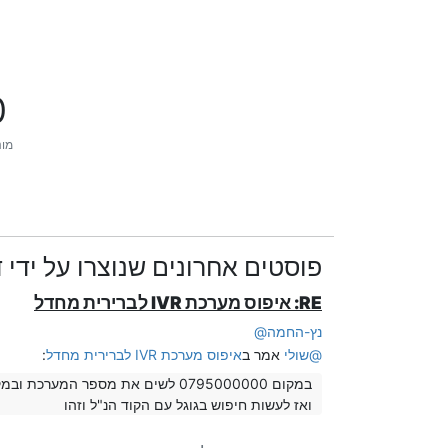
0
מונ
פוסטים אחרונים שנוצרו על ידי ד
RE: איפוס מערכת IVR לברירית מחדל
נץ-החמה
@
@
שולי
אמר ב
איפוס מערכת IVR לברירית מחדל
:
במקום 0795000000 לשים את מספר המערכת ובמקום 1234 יש לשים את הססימה
ואז לעשות חיפוש בגוגל עם הקוד הנ"ל וזהו