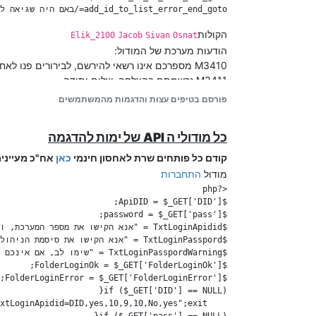
add_id_to_list_error_end_goto=/באם היה שגיאה לאן ללכת

הקולות
Elik_2100
Jacob
Sivan
Osnat
הודעות מערכת של המודול:
M3410 מספרכם אינו רשאי להירשם, לבירורים פנו לאחראי
M3411 נרשמתם בהצלחה. שלום ותודה
פורסם בטיפים עצות והדגמות מהמשתמשים
כל מודולי ה API של ימות להדגמה
קודם כל פותחים שרת לאחסון חינמי
כאן
אח"כ מעייני
מודול
התחברות