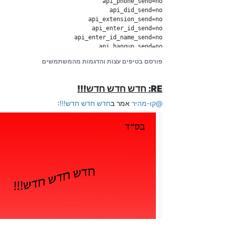
מקווה שהבנת..
api_hangup_send=no

פורסם בטיפים עצות והדגמות מהמשתמשים
שיקיש בטלפון
api_link=https://barkol.000webhostapp.com/api/
RE: חדש חדש חדש!!!
@
קו-מהיר
אמר ב
חדש חדש חדש!!!
:
api_hangup_send=no

ולהעלות קבצים כמפורט לעיל
כאן