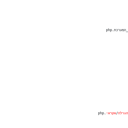
ים הבאים
 סולמית.
למית.
ה
כן שכותבים את הסוג
הגרלה
/
אקראי