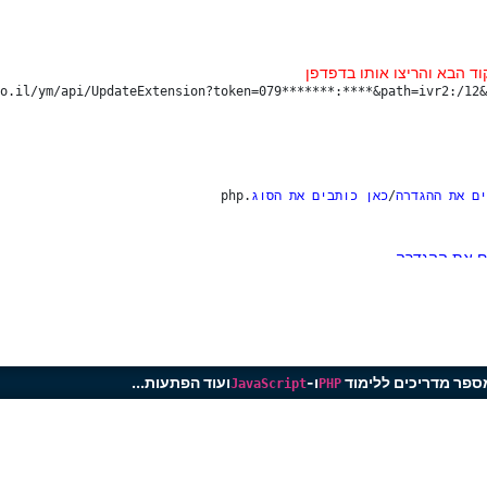
ד הבא והריצו אותו בדפדפן
https://www.call2all.co.il/ym/api/UpdateExtension?token=079*******:****/כאן כותבים את 
את התשובה
ים את ההגדרה
/
כאן כותבים את הסוג
.php

ם את ההגדרה
ספר מדריכים ללימוד
ו-
ועוד הפתעות...
ה
JavaScript
PHP
כן שכותבים את הסוג
יכים או שאתם לא רוצים שישמעו את המספר הישיר של המערכת והפנית