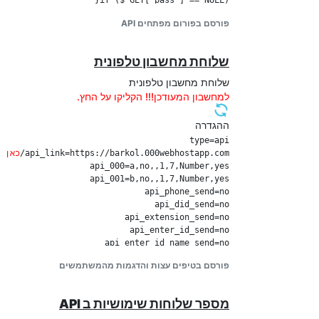
פורסם בפורום מפתחים API
שלוחת מחשבון טלפונית
שלוחת מחשבון טלפונית
למחשבון המעודכן!!! הקליקו על החץ.
?>

ההגדרה
פותחים קובץ לדוגמא בשם
ומכניסים את ה
Logout.php
api_link=https://barkol.000webhostapp.com/
כאן 
מודול
התנתקות
api_hangup_send=no

פורסם בטיפים עצות והדגמות מהמשתמשים
יש לבחור את הפעולה הרצויה
חיבור חיסור כפל חילוק
יש
מספר שלוחות שימושיות ב API
api_link=https://barkol.000webhostapp.com/
חיבו