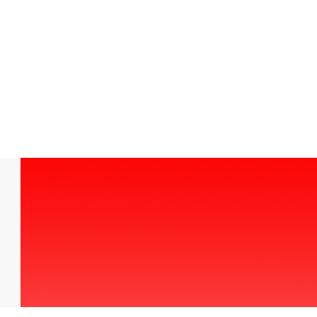
הגרלה
/
אקראי