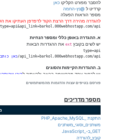
להסבר מפורט הקליקו
כאן
שורות אלו אינן הכרחיות
קרדיט ל
@
נץ-החמה
מספר הוראות הפעלה
להגדרה מהירה דרך הרצת הקוד לדפדפן העתיקו את הקו
&path=ivr2:/12&type=api&api_link=barkol.000webhostapp.com/api

א. ההגדרה באופן כללי ומספר הנחיות
api_hangup_send=no

?>

יש לשים בקובץ
את ההגדרות הבאות
ext
נוסיף בעז"ה עוד מודולים...
יש אפשרות לקבוע מראש את התרגיל והמערכת תקריא 
api_link=barkol.000webhostapp.com/api/
כאן כותב
api_add_2=b=כאן רושמים את הערך השני

ב. ההגדרות הקיימות והסוגים
יש לבחור אחד מהרשימה הבאה ולהעתיק ל
היכן שכותבי
במקום
מחשבון
פורסם בטיפים עצות והדגמות מהמשתמשים
הגדירו כך
api_001=b,no,,1,7,Number,yes

מספר מדריכים
api_link=https://barkol.000webhostapp.com/api/תפריט/מחשבון.php

מ
להעתיק ל
היכן שכותבים את ההגדר
שמיעת_נתונים
ה
סוגים
במודול זה הם
התקנת _PHP_Apache_MySQL
א.
ב.
ג.
מספר_המחייג
משתנים_וסוגי_משתנים
מספר_המערכת
מספר_המחוייג
את הסוגים יש לבחור אחד מהרשימה ולהעתיק ל
הי
GET_ב-_JavaScript
(
הכוונה שאם יש לכם כמה מספרים משו
קובץ_להורדה
מספר_המחוייג