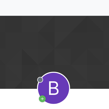
B
מנותק