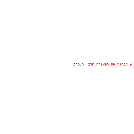
מודול הבא
יש לבחור את הפעולה הרצויה
 לכתוב בעברית דוגמא:
ר
.php
