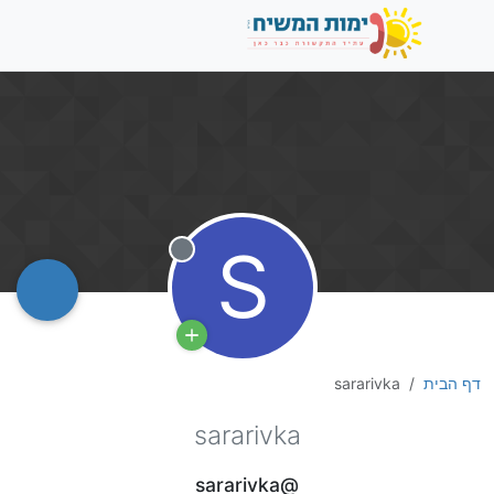
S
מנותק
דף הבית
sararivka
sararivka
@sararivka