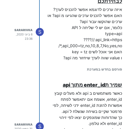
לבחירתכם
איזה ערכים לדוגמא אפשר להכניס לערך?
האם אפשר להכניס ערכים שהגיעו מ api? או
ערכים שהוקשו עבור api?
כלומר, אם יש לי שליחה ל API
SARARIVKA
S
type=api
6 ביוני 2020,
23:36
api_link=https://????
api_000=tz,no,10,8,7,No,yes,no,*/
האם אני אוכל לשים key = tz
ו value שווה לערך שיחזור מה api?
פורסם בחדש במערכת
שמיר תenter_id מתוך api
כאשר משתמשים ב api ולא מעלים קובץ
enter_id, אשמח אם יתאפשר לפתח
אפשרות להזנת enter_id ידני לשיחה, לפי
פרמטר שקיים בשיחה שנשלח ל api.
כך שהדוחות שמונפקים יצאו לפי זיהוי
enter_id ולא טלפון.
SARARIVKA
S
31 במאי 2020,