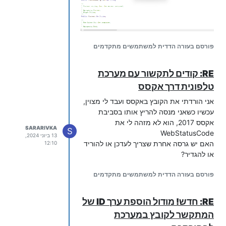
פורסם בעזרה הדדית למשתמשים מתקדמים
RE: קודים לתקשור עם מערכת
טלפונית דרך אקסס
אני הורדתי את הקובץ באקסס ועבד לי מצוין,
עכשיו כשאני מנסה להריץ אותו בסביבת
אקסס 2017, הוא לא מזהה לי את
SARARIVKA
S
WebStatusCode
13 ביוני 2024,
האם יש גרסה אחרת שצריך לעדכן או להוריד
12:10
או להגדיר?
פורסם בעזרה הדדית למשתמשים מתקדמים
RE: חדש! מודול הוספת ערך ID של
המתקשר לקובץ במערכת