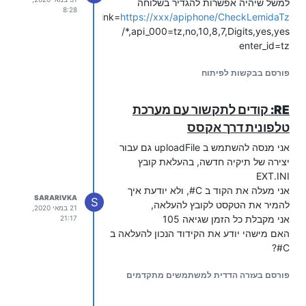
למשל שיהיה אפשרות להגדיר בשלוחה
8:28
api_link=
https://xxx/apiphone/CheckLemidaTz
api_000=tz,no,10,8,7,Digits,yes,yes,*/
enter_id=tz
פורסם בבקשות לפיתוח
RE: קודים לתקשור עם מערכת
טלפונית דרך אקסס
אני מנסה להשתמש ב uploadFile גם עבור
יצירה של תיקיה חדשה, בהעלאת קובץ
EXT.INI
אני מעלה את הקוד ב C#, ולא יודעת איך
SARARIVKA
S
להמיר את הטקסט לקובץ להעלאה,
21 במאי 2020,
אני מקבלת כל הזמן שגיאה 105
21:17
האם מישהי יודע את הקידוד הנכון להעלאה ב
C#?
פורסם בעזרה הדדית למשתמשים מתקדמים