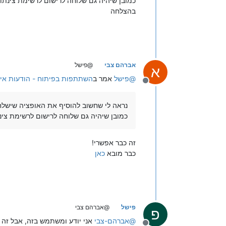
כמובן שיהיה גם שלוחה לרישום לרשימת צינתוק
בהצלחה
אברהם צבי
@פישל
א
@
פישל
אמר ב
השתתפות בפיתוח - הודעות אי
מנותק
נראה לי שחשוב להוסיף את האופציה שישלח
כמובן שיהיה גם שלוחה לרישום לרשימת צינ
זה כבר אפשרי!
כבר מובא
כאן
פישל
@אברהם צבי
פ
@
אברהם-צבי
אני יודע ומשתמש בזה, אבל זה 