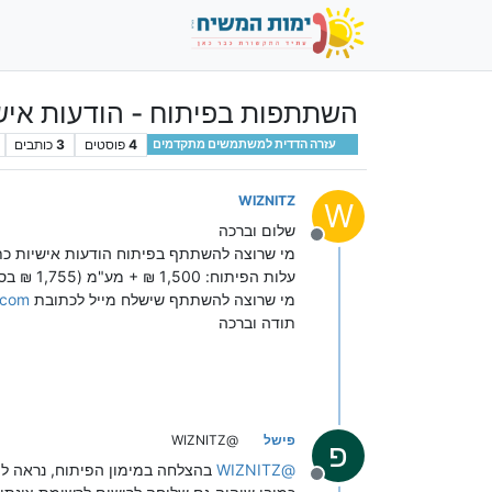
השתתפות בפיתוח - הודעות איש
4
פוסטים
3
כותבים
עזרה הדדית למשתמשים מתקדמים
WIZNITZ
W
שלום וברכה
מנותק
מי שרוצה להשתתף בפיתוח הודעות אישיות כ
עלות הפיתוח: 1,500 ₪ + מע"מ (1,755 ₪ בסך הכל)
מי שרוצה להשתתף שישלח מייל לכתובת
.com
תודה וברכה
פישל
@WIZNITZ
פ
@
WIZNITZ
בהצלחה במימון הפיתוח, נראה לי
מנותק