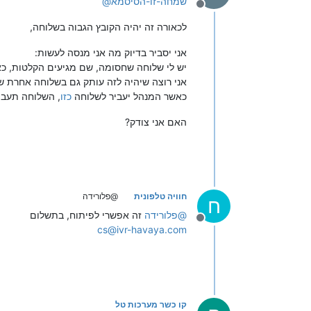
שמחה-זו-הסיסמא
@
מנותק
לכאורה זה יהיה הקובץ הגבוה בשלוחה,
אני יסביר בדיוק מה אני מנסה לעשות:
יש לי שלוחה שחסומה, שם מגיעים הקלטות, כא
אני רוצה שיהיה לזה עותק גם בשלוחה אחרת ש
כאשר המנהל יעביר לשלוחה
כזו
, השלוחה תעביר
האם אני צודק?
חוויה טלפונית
@פלורידה
ח
@
פלורידה
זה אפשרי לפיתוח, בתשלום
מנותק
cs@ivr-havaya.com
קו כשר מערכות טל