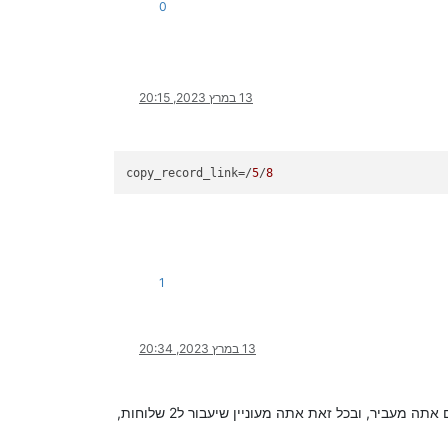
0
13 במרץ 2023, 20:15
copy_record_link
=/
5
/
8
1
13 במרץ 2023, 20:34
עכשיו, אם בכל זאת אתה רוצה דוקא להעביר ולא רק לשכפל, דהיינו שאתה רוצה בדוקא שזה לא ישאר בשלוחת המקור שמשם אתה מעביר, ובכל זאת אתה מעוניין שיעבור ל2 שלוחות,