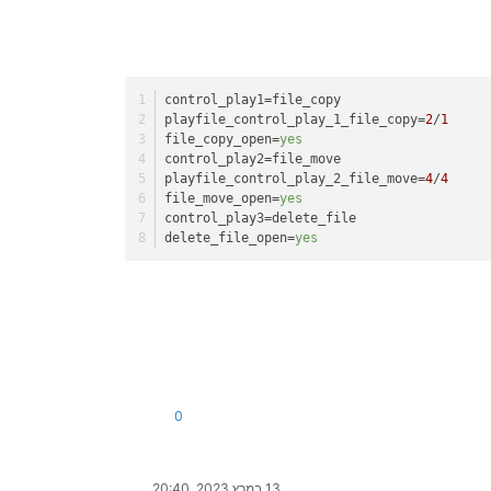
control_play1
=file_copy
playfile_control_play_1_file_copy
=
2
/
1
file_copy_open
=
yes
control_play2
=file_move
playfile_control_play_2_file_move
=
4
/
4
file_move_open
=
yes
control_play3
=delete_file
delete_file_open
=
yes
0
13 במרץ 2023, 20:40