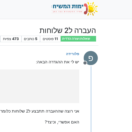
העברה ל2 שלוחות
11
פוסטים
5
כותבים
473
צפיות
שאלות ועזרה הדדית
פלורידה
פ
יש לי את ההגדרה הבאה:
מנותק
אני רוצה שההעברה תתבצע ל2 שלוחות כלומר מלבד לשלוחה 2/1, הוא יעביר גם לשלוחה 4/4.
האם אפשרי, וכיצד?