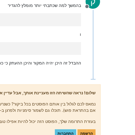
ק
בהמשך למה שכתבתי יותר מומלץ להגדיר
מנותק
ו
ההבדל זה היכן יהיה המקור והיכן ההעתק כי
שלום! נראה שהשיחה הזו מעניינת אותך, אבל עדיין אי
נמאס לכם לגלול בין אותם הפוסטים בכל ביקור? כשנרשמ
אם בהתראת פוש). תוכלו גם לשמור סימניות ולפרגן ב-upvote לפוסטים כדי להביע הערכה לחברי קהילה אחרים.
בעזרת התרומה שלך, הפוסט הזה יכול להיות אפילו טוב 
הרשמה
התחברות