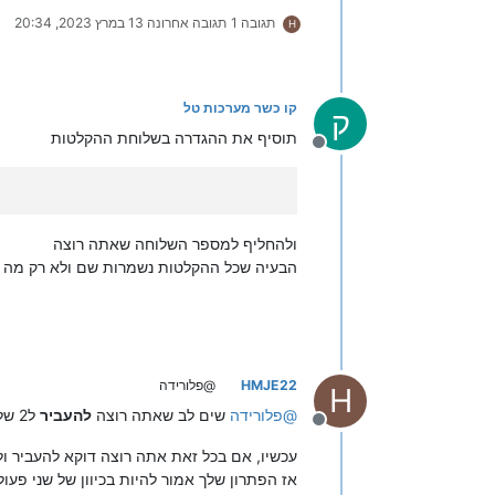
תגובה 1
תגובה אחרונה
13 במרץ 2023, 20:34
H
קו כשר מערכות טל
ק
תוסיף את ההגדרה בשלוחת ההקלטות
מנותק
ולהחליף למספר השלוחה שאתה רוצה
הבעיה שכל ההקלטות נשמרות שם ולא רק מה 
HMJE22
@פלורידה
H
@
פלורידה
שים לב שאתה רוצה
להעביר
ל2 שלוחות, שזה לא כ"כ אפשרי אם לא תעתיק אותו לפני כן...
מנותק
אז הפתרון שלך אמור להיות בכיוון של שני פעול