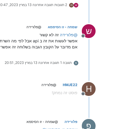
2 תגובות
תגובה אחרונה
13 במרץ 2023, 20:47
ש
H
שמחה - זו הסיסמא
@פלורידה
ש
@
פלורידה
זה לא קשור
מנותק
אפשר לעשות את זה ב api אבל לפי מה השרת יבחר את הקובץ ?
אם מדובר על הקובץ הגבוה בשלוחה זה אפשרי
תגובה 1
תגובה אחרונה
13 במרץ 2023, 20:51
פ
HMJE22
@פלורידה
H
פוסט זה נמחק!
מנותק
פלורידה
@שמחה - זו הסיסמא
פ