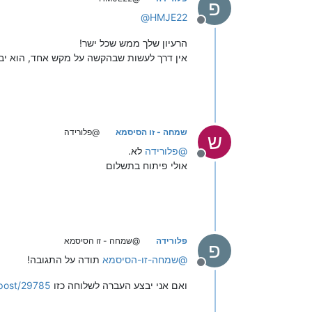
פ
@
HMJE22
מנותק
הרעיון שלך ממש שכל ישר!
אין דרך לעשות שבהקשה על מקש אחד, הוא יב
שמחה - זו הסיסמא
@פלורידה
ש
@
פלורידה
לא.
מנותק
אולי פיתוח בתשלום
פלורידה
@שמחה - זו הסיסמא
פ
@
שמחה-זו-הסיסמא
תודה על התגובה!
מנותק
ואם אני יבצע העברה לשלוחה כזו
l/post/29785