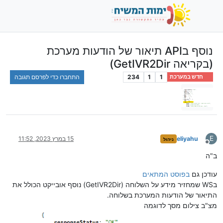
נוסף בAPI תיאור של הודעות מערכת
(בקריאה GetIVR2Dir)
1
1
234
התחברו כדי לפרסם תגובה
חדש במערכת
E
eliyahu
15 במרץ 2023, 11:52
ניהול
מנותק
ב"ה
עודכן גם
בפוסט המתאים
בWS שמחזיר מידע על השלוחה (GetIVR2Dir) נוסף אובייקט הכולל את
התיאור של הודעות המערכת בשלוחה.
מצ"ב צילום מסך לדוגמה