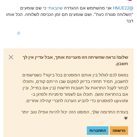
מנותק
@
HMJE22
אני מהשתמש אם ההגדרה
שהבאתי
כי שם שומעים
"השלוחה סגורה כעת". ושם שומעים תם זמן הכניסה לשלוחה. הכל אותו
דבר
0
שלום! נראה שהשיחה הזו מעניינת אותך, אבל עדיין אין לך
חשבון.
נמאס לכם לגלול בין אותם הפוסטים בכל ביקור? כשנרשמים
לחשבון, תמיד תחזרו בדיוק למקום שבו הייתם קודם, ותוכלו
לבחור לקבל התראות על תגובות חדשות (בין אם במייל, ובין
אם בהתראת פוש). תוכלו גם לשמור סימניות ולפרגן ב-
upvote לפוסטים כדי להביע הערכה לחברי קהילה אחרים.
בעזרת התרומה שלך, הפוסט הזה יכול להיות אפילו טוב יותר
💗
הרשמה
התחברות