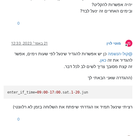
יהיה אפשרות להקליט?
ובימים האחרים זה ינעל לבד?
0
מ
מוטי לוין
21 באפר׳ 2023, 12:33
מנותק
@
קול-הנשמה
כן יש אפשרות להגדיר שינעל לפי שעות וימים, אפשר
להגדיר את זה
כאן
.
זה קצת מסובך צריך לשים לב לכל דבר.
(ההגדרה שאני הבאתי לך
enter_if_time
=
09
:
00
-
17
:
00
.sat.
1
-
20
.jun
רציתי שינעל תמיד אז הגדרתי שיפתח את השלוחה בזמן לא רלוונטי)
0