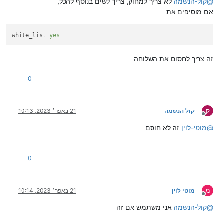
@
קול-הנשמה
לא צריך למחוק, צריך לשים בנוסף להכל,
אם מוסיפים את
white_list
=
yes
זה צריך לחסום את השלוחה
0
ק
קול הנשמה
21 באפר׳ 2023, 10:13
מנותק
@
מוטי-לוין
זה לא חוסם
0
מ
מוטי לוין
21 באפר׳ 2023, 10:14
מנותק
@
קול-הנשמה
אני משתמש אם זה