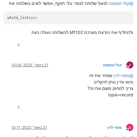
@
קול-הנשמה
לנעול שלוחה לגמרי בלי תוקף, אפשר לשים בשלוחה את
white_list
=
yes
ולהחליף את הודעת מערכת M1102 להשלוחה נעולה כעת
0
ק
קול הנשמה
21 באפר׳ 2023, 10:09
מנותק
@
מוטי-לוין
שמתי את זה
והוא עדין נותן להקליט
צריך למחוק משם את זה?
type=record
0
מ
מוטי לוין
21 באפר׳ 2023, 10:11
מנותק