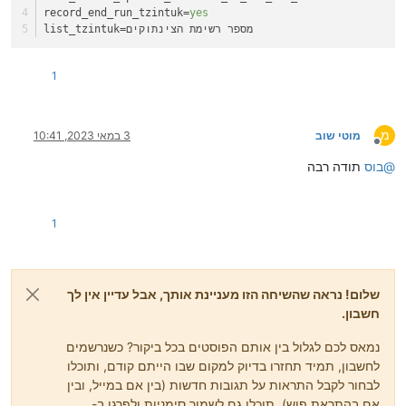
record_end_run_tzintuk
=
yes
=מספר רשימת הצינתוקים
list_tzintuk
1
מ
מוטי שוב
3 במאי 2023, 10:41
מנותק
@
בוס
תודה רבה
1
שלום! נראה שהשיחה הזו מעניינת אותך, אבל עדיין אין לך
חשבון.
נמאס לכם לגלול בין אותם הפוסטים בכל ביקור? כשנרשמים
לחשבון, תמיד תחזרו בדיוק למקום שבו הייתם קודם, ותוכלו
לבחור לקבל התראות על תגובות חדשות (בין אם במייל, ובין
אם בהתראת פוש). תוכלו גם לשמור סימניות ולפרגן ב-