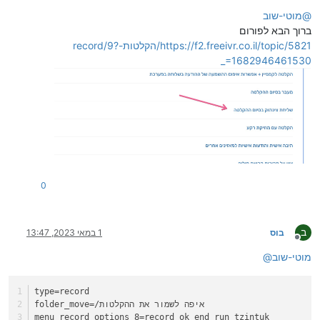
מנותק
@
מוטי-שוב
ברוך הבא לפורום
https://f2.freeivr.co.il/topic/5821/הקלטות-record/9?
_=1682946461530
0
ב
בוס
1 במאי 2023, 13:47
מנותק
מוטי-שוב
@
type
=record
=/איפה לשמור את ההקלטות
folder_move
menu_record_options_8
=record_ok_end_run_tzintuk