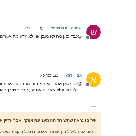
שמחה - זו הסיסמא
@... כבר כאן
ש
@כבר-כאן מה לא מובן אני לא יודע מה אנשים
מנותק
אביי ורבא
@... כבר כאן
א
@כבר-כאן אתה רוצה את זה מהמחשב או מהט
מנותק
יש לי קוד php שעושה את זה, אבל תצטרך להריץ אותו על שרת משלך, אם אתה מעוניין (בתשלום) תוכל לפנות בפרטי.
שלום! נראה שהשיחה הזו מעניינת אותך, אבל עדיין אי
נמאס לכם לגלול בין אותם הפוסטים בכל ביקור? כשנרשמ