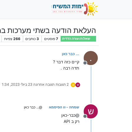
העלאת הודעה בשתי מערכות במק
7
פוסטים
3
כותבים
266
צפיות
שאלות ועזרה הדדית
... כבר כאן
.
קיים כזה דבר ?
מנותק
תדה רבה .
2 תגובות
תגובה אחרונה
23 ביולי 2023, 1:34
ש
א
שמחה - זו הסיסמא
@... כבר כאן
ש
@כבר-כאן
מנותק
רק ב API