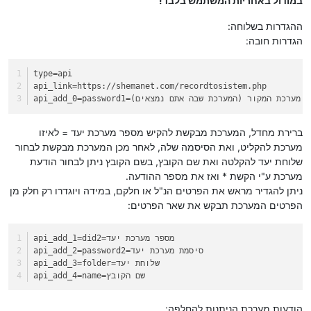
במודול באחריות המשתמש בלבד!
ההגדרות בשלוחה:
הגדרות חובה:
type
=api
api_link
=https://shemanet.com/recordtosistem.php
passw=סיסמת מערכת המקור (המערכת שבה אתם נמצאים)
api_add_0
ברירת מחדל, המערכת מבקשת להקיש מספר מערכת יעד = לאיזו
מערכת להקליט, ואת הסיסמה שלה, לאחר מכן המערכת מבקשת לבחור
שלוחת יעד להקלטה ואת שם הקובץ, בשם הקובץ ניתן לבחור הודעת
מערכת ע"י הקשת * ואז את מספר ההודעה.
ניתן להגדיר מראש את הפרטים הנ"ל או חלקם, במידה ויוגדרו רק חלק מן
הפרטים המערכת תבקש את שאר הפרטים:
=did2=מספר מערכת יעד
api_add_1
=password2=סיסמת מערכת יעד
api_add_2
=folder=שלוחת יעד
api_add_3
=name=שם הקובץ
api_add_4
הודעות מערכת הניתנות להחלפה: