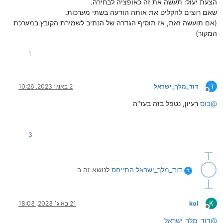
הצעת יעול: תעשה את זה כאופציה לבחירה.
שאם רוצים להקליט את אותה הודעה בשתי מערכות.
(אם תועשה זאת, אז תוסיף הגדרה של הנתיב לשמירת הקובץ במערכת
המקור)
1
ד
דוד_מלך_ישראל
2 באוג׳ 2023, 10:26
מנותק
@
בוס
רעיון, נטפל בזה בעז"ה
3
דוד_מלך_ישראל
התייחס
לנושא זה ב
ד
K
kol
21 באוג׳ 2023, 18:03
מנותק
@
דוד_מלך_ישראל