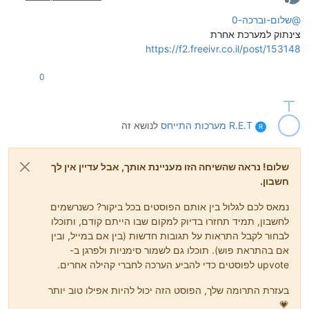
מנותק
@
שלום-וברכה-0
צינתוק למערכת אחרת
https://f2.freeivr.co.il/post/153148
0
R.E.T מערכות
התייחס
לנושא זה
R
שלום! נראה שהשיחה הזו מעניינת אותך, אבל עדיין אין לך
חשבון.
נמאס לכם לגלול בין אותם הפוסטים בכל ביקור? כשנרשמים
לחשבון, תמיד תחזרו בדיוק למקום שבו הייתם קודם, ותוכלו
לבחור לקבל התראות על תגובות חדשות (בין אם במייל, ובין
אם בהתראת פוש). תוכלו גם לשמור סימניות ולפרגן ב-
upvote לפוסטים כדי להביע הערכה לחברי קהילה אחרים.
בעזרת התרומה שלך, הפוסט הזה יכול להיות אפילו טוב יותר
💗