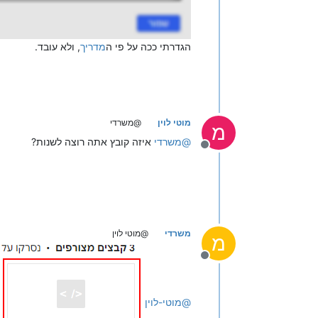
הגדרתי ככה על פי ה
מדריך
, ולא עובד.
מוטי לוין
@משרדי
מ
@
משרדי
איזה קובץ אתה רוצה לשנות?
מנותק
משרדי
@מוטי לוין
מ
מנותק
@
מוטי-לוין