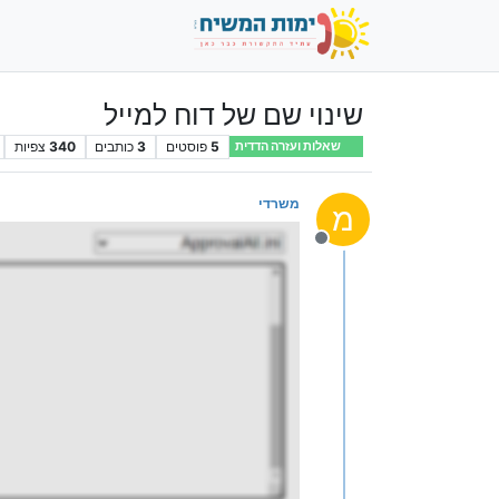
שינוי שם של דוח למייל
5
פוסטים
3
כותבים
340
צפיות
שאלות ועזרה הדדית
משרדי
מ
מנותק