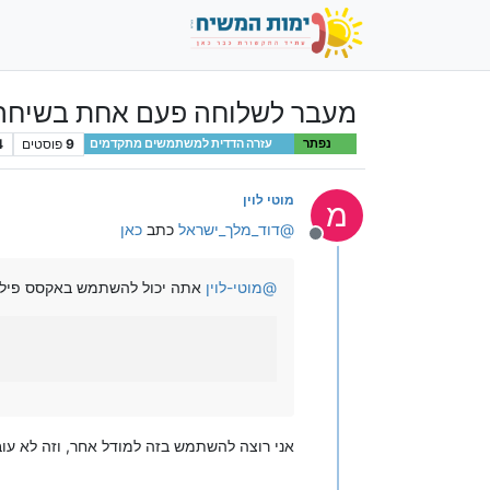
מעבר לשלוחה פעם אחת בשיחה
9
פוסטים
4
נפתר
עזרה הדדית למשתמשים מתקדמים
מוטי לוין
מ
@
דוד_מלך_ישראל
כתב
כאן
מנותק
@
מוטי-לוין
אתה יכול להשתמש באקסס פילטר
אני רוצה להשתמש בזה למודל אחר, וזה לא עוב