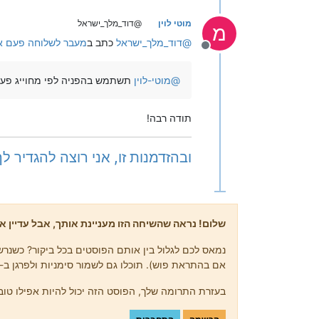
מוטי לוין
@דוד_מלך_ישראל
מ
@
דוד_מלך_ישראל
כתב ב
מעבר לשלוחה פעם א
מנותק
@
מוטי-לוין
תשתמש בהפניה לפי מחוייג פע
תודה רבה!
ובהזדמנות זו, אני רוצה להגדיר ל
שלום! נראה שהשיחה הזו מעניינת אותך, אבל עדיין אי
נמאס לכם לגלול בין אותם הפוסטים בכל ביקור? כשנרשמ
אם בהתראת פוש). תוכלו גם לשמור סימניות ולפרגן ב-upvote לפוסטים כדי להביע הערכה לחברי קהילה אחרים.
בעזרת התרומה שלך, הפוסט הזה יכול להיות אפילו טוב 