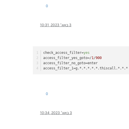
0
3 באוג׳ 2023, 10:31
check_access_filter
=
yes
access_filter_yes_goto
=/
1
/
900
access_filter_no_goto
=enter
access_filter_1
=g.*.*.*.*.*.thiscall.*.*.*
0
3 באוג׳ 2023, 10:34