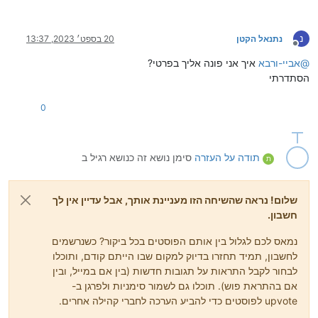
נ
נתנאל הקטן
20 בספט׳ 2023, 13:37
מנותק
@
אביי-ורבא
איך אני פונה אליך בפרטי?
הסתדרתי
0
תודה על העזרה
סימן נושא זה כנושא רגיל ב
ת
שלום! נראה שהשיחה הזו מעניינת אותך, אבל עדיין אין לך
חשבון.
נמאס לכם לגלול בין אותם הפוסטים בכל ביקור? כשנרשמים
לחשבון, תמיד תחזרו בדיוק למקום שבו הייתם קודם, ותוכלו
לבחור לקבל התראות על תגובות חדשות (בין אם במייל, ובין
אם בהתראת פוש). תוכלו גם לשמור סימניות ולפרגן ב-
upvote לפוסטים כדי להביע הערכה לחברי קהילה אחרים.