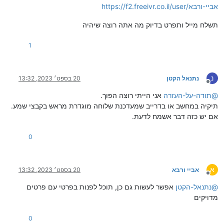
https://f2.freeivr.co.il/user/אביי-ורבא
תשלח מייל ותפרט בדיוק מה אתה רוצה שיהיה
1
נ
נתנאל הקטן
20 בספט׳ 2023, 13:32
מנותק
@
תודה-על-העזרה
אני הייתי רוצה הפוך.
תיקיה במחשב או בדרייב שמעדכנת שלוחה מוגדרת מראש בקבצי שמע.
אם יש כזה דבר אשמח לדעת.
0
א
אביי ורבא
20 בספט׳ 2023, 13:32
מנותק
@
נתנאל-הקטן
אפשר לעשות גם כן, תוכל לפנות בפרטי עם פרטים
מדויקים
0