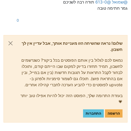
@
שמואל
@
613-0
תודה רבה לשניכם
גמר חתימה טובה
0
שלום! נראה שהשיחה הזו מעניינת אותך, אבל עדיין אין לך
חשבון.
נמאס לכם לגלול בין אותם הפוסטים בכל ביקור? כשנרשמים
לחשבון, תמיד תחזרו בדיוק למקום שבו הייתם קודם, ותוכלו
לבחור לקבל התראות על תגובות חדשות (בין אם במייל, ובין
אם בהתראת פוש). תוכלו גם לשמור סימניות ולפרגן ב-
upvote לפוסטים כדי להביע הערכה לחברי קהילה אחרים.
בעזרת התרומה שלך, הפוסט הזה יכול להיות אפילו טוב יותר
💗
הרשמה
התחברות