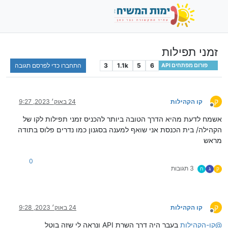
זמני תפילות
6
5
1.1k
3
התחברו כדי לפרסם תגובה
פורום מפתחים API
ק
קו הקהילות
24 באוק׳ 2023, 9:27
מנותק
אשמח לדעת מהיא הדרך הטובה ביותר להכניס זמני תפילות לקו של
הקהילה/ בית הכנסת אני שואף למענה בסגנון כמו נדרים פלוס בתודה
מראש
0
3 תגובות
ק
ג
ח
ק
קו הקהילות
24 באוק׳ 2023, 9:28
מנותק
@
קו-הקהילות
בעבר היה דרך השרת API ונראה לי שזה בוטל