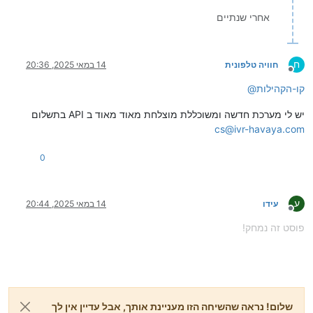
אחרי שנתיים
ח
חוויה טלפונית
14 במאי 2025, 20:36
מנותק
קו-הקהילות
@
יש לי מערכת חדשה ומשוכללת מוצלחת מאוד מאוד ב API בתשלום
cs@ivr-havaya.com
0
ע
עידו
14 במאי 2025, 20:44
מנותק
פוסט זה נמחק!
שלום! נראה שהשיחה הזו מעניינת אותך, אבל עדיין אין לך