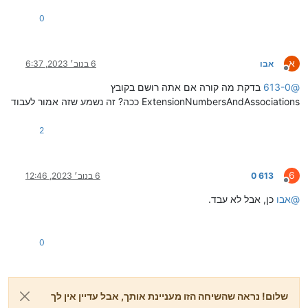
0
א
אבו
6 בנוב׳ 2023, 6:37
מנותק
@
613-0
בדקת מה קורה אם אתה רושם בקובץ
ExtensionNumbersAndAssociations ככה? זה נשמע שזה אמור לעבוד
2
6
613 0
6 בנוב׳ 2023, 12:46
מנותק
@
אבו
כן, אבל לא עבד.
0
שלום! נראה שהשיחה הזו מעניינת אותך, אבל עדיין אין לך