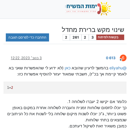
שינוי מקש ברירת מחדל
3
2
261
2
התחברו כדי לפרסם תגובה
בקשות לפיתוח
6
613 0
3 בנוב׳ 2023, 12:22
מנותק
@
eliyahu
בהמשך לרעיון שהובא
כאן
(לא ידוע לי שהאפשרות שאני בא
לאמר קיימת אך בכ"ז), חשבתי שמאוד יעזור להוסיף אפשרות כזו:
1
=
2
כלומר אם יקישו 2 יעברו לשלוחה 1.
כך יוכלו לחסום שלוחות זמנית והעברה לשלוחה אחרת במקום באופן
פשוט ביותר, ג"כ יוכלו לשנות מיקום שלוחה בלי לשנות את כל הניתובים
שנמצאים בתתי שלוחות.
כמובן משאיר זאת לשיקול דעתכם.