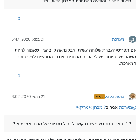
תיצור תפריט והודעה להתחלת המבחן הקש...וכו'
0
מ
מערכת
21 במאי 2020, 5:47
מנותק
עם תפריט\העברת שלוחה עשיתי אבל נראה לי בהגיון שאמור להיות
משהו פשוט יותר. יש לי הרבה מבחנים. אנחנו מחפשים לפשט את
המערכת.
0
קופת הקהל
21 במאי 2020, 6:02
ניהול
מנותק
@
מערכת
אמר ב
? מבחן אמריקאי
:
? 1. האם התחדש משהו בקשר לניהול טלפוני של מבחן אמריקאי?