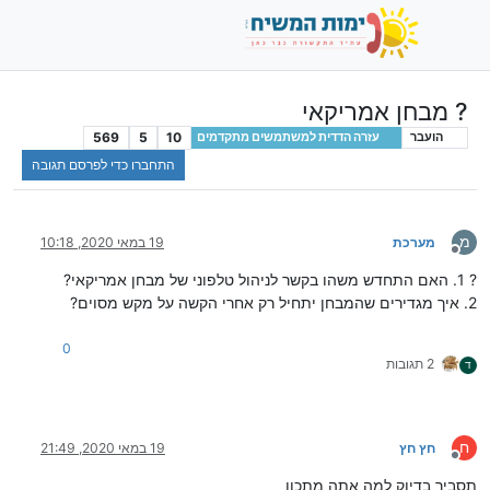
? מבחן אמריקאי
569
5
10
הועבר
עזרה הדדית למשתמשים מתקדמים
התחברו כדי לפרסם תגובה
מ
מערכת
19 במאי 2020, 10:18
מנותק
? 1. האם התחדש משהו בקשר לניהול טלפוני של מבחן אמריקאי?
2. איך מגדירים שהמבחן יתחיל רק אחרי הקשה על מקש מסוים?
0
2 תגובות
ד
ח
חץ חץ
19 במאי 2020, 21:49
מנותק
תסביר בדיוק למה אתה מתכון