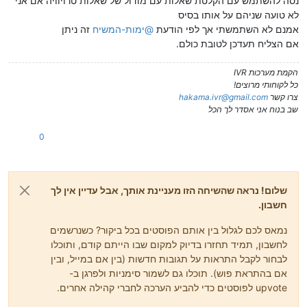
נסה להשתמש עם הקלטת שאלות עם מודול של שאלות טרויוויה אם אני
לא טועה שניהם על אותו בסיס
אמנם לא השתמשתי אך לפי הודעת
@
ימות-המשיח
זה ניתן
אם הצליח תעדכן לטובת כולם.
הקמת מערכות IVR
כל לקוחותי מרוצים!
צרו קשר
hakama.ivr@gmail.com
שב בנוח אני אסדר לך הכל
0
שלום! נראה שהשיחה הזו מעניינת אותך, אבל עדיין אין לך
חשבון.
נמאס לכם לגלול בין אותם הפוסטים בכל ביקור? כשנרשמים
לחשבון, תמיד תחזרו בדיוק למקום שבו הייתם קודם, ותוכלו
לבחור לקבל התראות על תגובות חדשות (בין אם במייל, ובין
אם בהתראת פוש). תוכלו גם לשמור סימניות ולפרגן ב-
upvote לפוסטים כדי להביע הערכה לחברי קהילה אחרים.