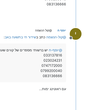
083136666
יוסף ח
@קול הנשמה
י
@
קול-הנשמה
כתב ב
שידור חי בתשעה באב
:
מנותק
@
יוסף-ח
יש ברשותי מספרים של קווים שעוש
033137816
023024231
0747172000
0799200040
083136666
עם ראוטינג ימות...