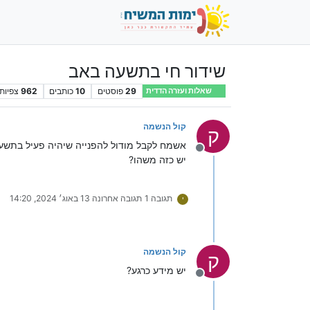
שידור חי בתשעה באב
29
פוסטים
10
כותבים
962
צפיות
שאלות ועזרה הדדית
קול הנשמה
ק
אשמח לקבל מודול להפנייה שיהיה פעיל בתשע
מנותק
יש כזה משהו?
תגובה 1
תגובה אחרונה
13 באוג׳ 2024, 14:20
י
קול הנשמה
ק
יש מידע כרגע?
מנותק