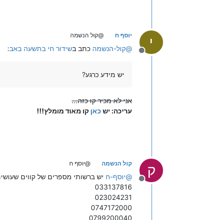
יוסף ח
@קול הנשמה
י
@
קול-הנשמה
כתב ב
שידור חי בתשעה באב
:
מנותק
יש מידע כרגע?
אני לא מכיר קו כזה...
עריכה: יש
כאן
קו מאוד מומלץ!!!
קול הנשמה
@יוסף ח
ק
@
יוסף-ח
יש ברשותי מספרים של קווים שעושים
מנותק
033137816
023024231
0747172000
0799200040