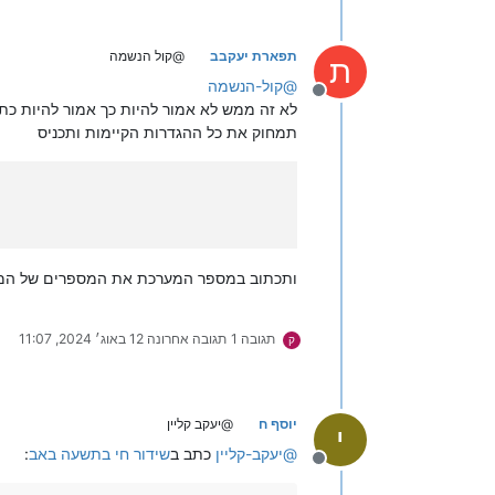
תפארת יעקבב
@קול הנשמה
ת
@
קול-הנשמה
מנותק
לא זה ממש לא אמור להיות כך אמור להיות כ
תמחוק את כל ההגדרות הקיימות ותכניס
ותכתוב במספר המערכת את המספרים של המע
תגובה 1
תגובה אחרונה
12 באוג׳ 2024, 11:07
ק
יוסף ח
@יעקב קליין
י
@
יעקב-קליין
כתב ב
שידור חי בתשעה באב
:
מנותק