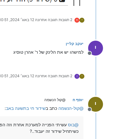
2 תגובות
תגובה אחרונה
12 באוג׳ 2024, 10:51
י
ת
יעקב קליין
י
למישהו יש את הלינק של ר' אהרן טוסיג
מנותק
2 תגובות
תגובה אחרונה
12 באוג׳ 2024, 10:51
י
I
יוסף ח
@קול הנשמה
י
@
קול-הנשמה
כתב ב
שידור חי בתשעה באב
:
מנותק
@
בוס
עשיתי הפנייה למערכת אחרת וזה הפך ל
כשיתחיל שידור זה יעבוד..?