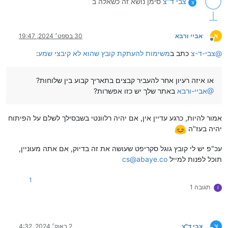
צבי ד"צ
סימן נושא זה כשאלה ב
צ
א
אביי ורבא
30 בספט׳ 2024, 19:47
מנותק
@
צבי-ד-צ
כתב ב
משימות להעתקת קובץ שהוא לא קיבצי שמע
:
או איזה רעיון אחר להעביר קבצים בתאריך קבוע בין שלוחות?
@
אביי-ורבא
באתר שלך יש כזו אפשרות?
אמור להיות, כרגע עדיין אין, אם יהיה רלוונטי בשבסילך לשלם על הפיתוח
יהיה בעז"ה
עכ"פ יש לי קובץ גוגל סקריפט שעושה את זה בדיוק, אם אתה מעוניין,
תוכל לפנות למייל
cs@abaye.co
1
תגובה 1
I
צ
צבי ד"צ
2 באוק׳ 2024, 4:32