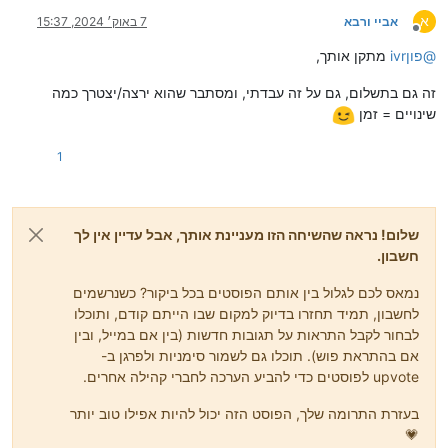
א
אביי ורבא
7 באוק׳ 2024, 15:37
מנותק
@
ivrפון
מתקן אותך,
זה גם בתשלום, גם על זה עבדתי, ומסתבר שהוא ירצה/יצטרך כמה
שינויים = זמן
1
שלום! נראה שהשיחה הזו מעניינת אותך, אבל עדיין אין לך
חשבון.
נמאס לכם לגלול בין אותם הפוסטים בכל ביקור? כשנרשמים
לחשבון, תמיד תחזרו בדיוק למקום שבו הייתם קודם, ותוכלו
לבחור לקבל התראות על תגובות חדשות (בין אם במייל, ובין
אם בהתראת פוש). תוכלו גם לשמור סימניות ולפרגן ב-
upvote לפוסטים כדי להביע הערכה לחברי קהילה אחרים.
בעזרת התרומה שלך, הפוסט הזה יכול להיות אפילו טוב יותר
💗