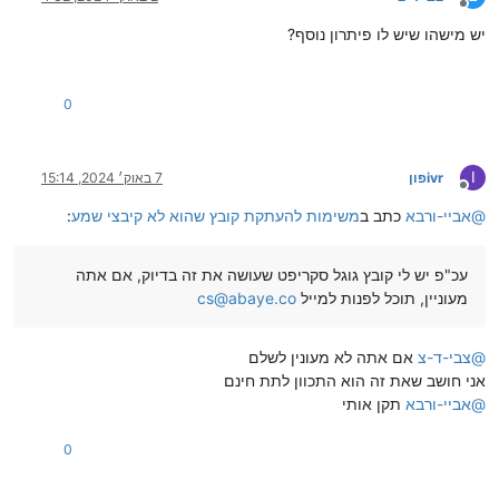
מנותק
יש מישהו שיש לו פיתרון נוסף?
0
I
ivrפון
7 באוק׳ 2024, 15:14
מנותק
@
אביי-ורבא
כתב ב
משימות להעתקת קובץ שהוא לא קיבצי שמע
:
עכ"פ יש לי קובץ גוגל סקריפט שעושה את זה בדיוק, אם אתה
מעוניין, תוכל לפנות למייל
cs@abaye.co
@
צבי-ד-צ
אם אתה לא מעונין לשלם
אני חושב שאת זה הוא התכוון לתת חינם
@
אביי-ורבא
תקן אותי
0