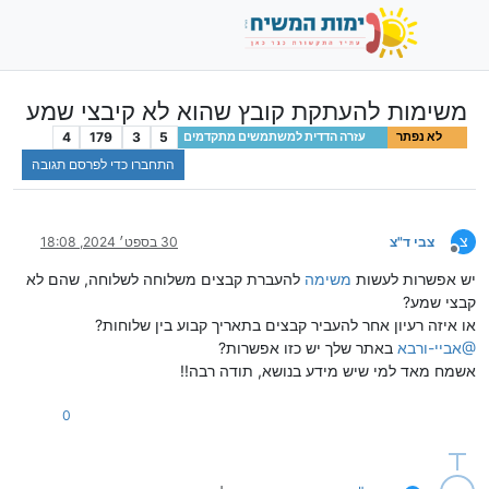
משימות להעתקת קובץ שהוא לא קיבצי שמע
4
179
3
5
לא נפתר
עזרה הדדית למשתמשים מתקדמים
התחברו כדי לפרסם תגובה
צ
צבי ד"צ
30 בספט׳ 2024, 18:08
מנותק
יש אפשרות לעשות
משימה
להעברת קבצים משלוחה לשלוחה, שהם לא
קבצי שמע?
או איזה רעיון אחר להעביר קבצים בתאריך קבוע בין שלוחות?
@
אביי-ורבא
באתר שלך יש כזו אפשרות?
אשמח מאד למי שיש מידע בנושא, תודה רבה!!
0